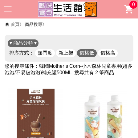
0
首頁
商品搜尋
▾ 商品分類 ▾
排序方式：
熱門度
新上架
價格低
價格高
您的搜尋條件：
韓國Mother’s Corn-小木森林兒童專用(超多
泡泡/不易破泡泡)補充罐500ML
搜尋共有 2 筆商品