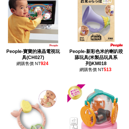
People-寶寶的液晶電視玩
People-新彩色米的喇叭咬
具(CH027)
舔玩具(米製品玩具系
網購售價 NT
924
列)KM018
網購售價 NT
513