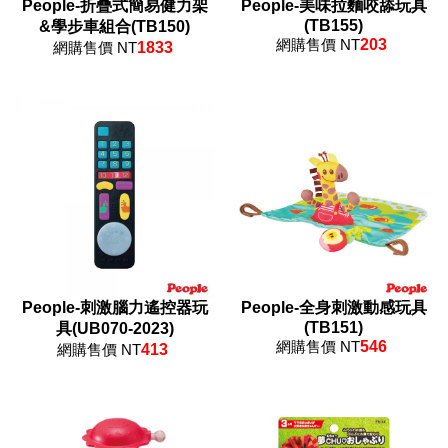
People-折疊式簡易健力架
People-美味拉麵咬舔玩具
(TB155)
&學步車組合(TB150)
網購售價 NT
203
網購售價 NT
1833
People-刺激腦力遙控器玩
People-全身刺激動感玩具
(TB151)
具(UB070-2023)
網購售價 NT
546
網購售價 NT
413