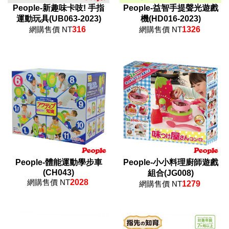
People-新趣味卡吱! 手指
People-益智手提聲光遊戲
運動玩具(UB063-2023)
機(HD016-2023)
網購售價 NT
316
網購售價 NT
1326
People-體能運動學步車
People-小小料理廚師遊戲
(CH043)
組合(JG008)
網購售價 NT
2028
網購售價 NT
1279