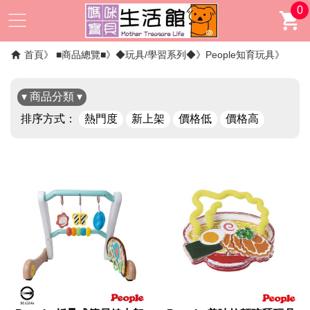
0
首頁
■商品總覽■
◆玩具/學習系列◆
People知育玩具
▾ 商品分類 ▾
排序方式：
熱門度
新上架
價格低
價格高