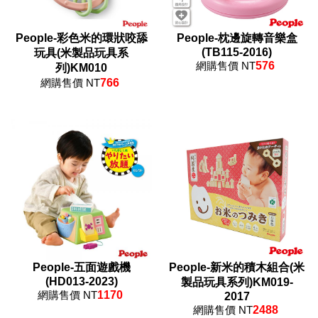
People-彩色米的環狀咬舔
People-枕邊旋轉音樂盒
(TB115-2016)
玩具(米製品玩具系
網購售價 NT
576
列)KM010
網購售價 NT
766
People-五面遊戲機
People-新米的積木組合(米
(HD013-2023)
製品玩具系列)KM019-
網購售價 NT
1170
2017
網購售價 NT
2488