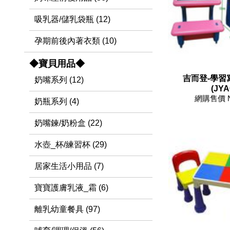
吸乳器/儲乳袋瓶 (12)
孕期前後內著衣類 (10)
◆寶貝用品◆
吉而登-學習
奶嘴系列 (12)
(JYA
網購售價 
奶瓶系列 (4)
奶嘴鍊/奶粉盒 (22)
水壺_杯/練習杯 (29)
居家生活小用品 (7)
寶寶護膚乳液_霜 (6)
離乳幼童餐具 (97)