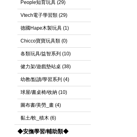
People知育玩具 (29)
Vtech電子學習類 (29)
德國Hape木製玩具 (1)
Chicco寶寶玩具類 (0)
各類玩具/益智系列 (10)
健力架/遊戲墊站桌 (38)
幼教/點讀/學習系列 (4)
球屋/書桌椅/收納 (10)
圖布書/美勞_畫 (4)
黏土/軟_積木 (6)
◆安撫學習/輔助類◆