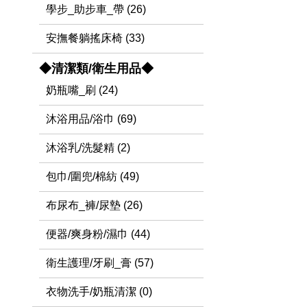
學步_助步車_帶 (26)
安撫餐躺搖床椅 (33)
◆清潔類/衛生用品◆
奶瓶嘴_刷 (24)
沐浴用品/浴巾 (69)
沐浴乳/洗髮精 (2)
包巾/圍兜/棉紡 (49)
布尿布_褲/尿墊 (26)
便器/爽身粉/濕巾 (44)
衛生護理/牙刷_膏 (57)
衣物洗手/奶瓶清潔 (0)