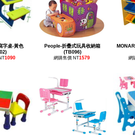
寫字桌-黃色
People-折疊式玩具收納箱
MONA
02)
(TB096)
NT
1090
網購售價 NT
1579
網