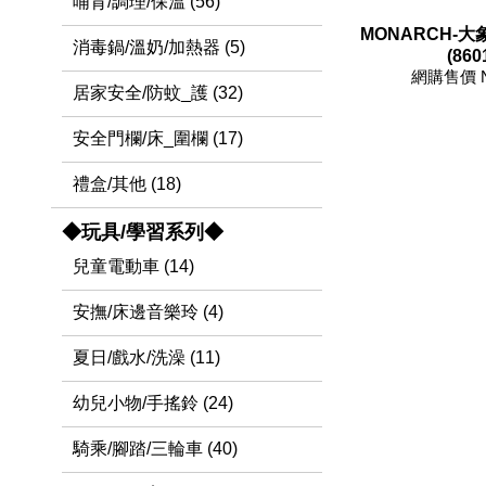
哺育/調理/保溫 (56)
MONARCH-
消毒鍋/溫奶/加熱器 (5)
(860
網購售價 
居家安全/防蚊_護 (32)
安全門欄/床_圍欄 (17)
禮盒/其他 (18)
◆玩具/學習系列◆
兒童電動車 (14)
安撫/床邊音樂玲 (4)
夏日/戲水/洗澡 (11)
幼兒小物/手搖鈴 (24)
騎乘/腳踏/三輪車 (40)