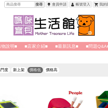
搜尋
會員申請
帳號登入
我的
購物說明■
■店家介紹■
■最新訊息■
■問題Q&A
熱門度
新上架
價格低
價格高