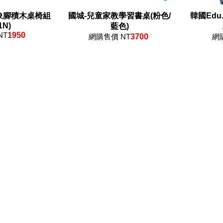
大象腳積木桌椅組
國城-兒童家教學習書桌(粉色/
韓國Edu.
1N)
藍色)
NT
1950
網購售價 NT
3700
網