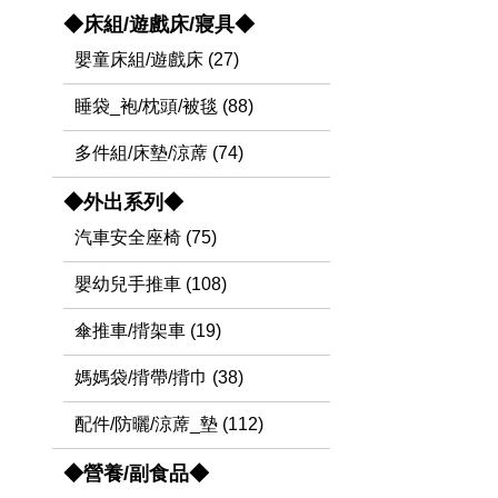
◆床組/遊戲床/寢具◆
嬰童床組/遊戲床 (27)
睡袋_袍/枕頭/被毯 (88)
多件組/床墊/涼蓆 (74)
◆外出系列◆
汽車安全座椅 (75)
嬰幼兒手推車 (108)
傘推車/揹架車 (19)
媽媽袋/揹帶/揹巾 (38)
配件/防曬/涼蓆_墊 (112)
◆營養/副食品◆