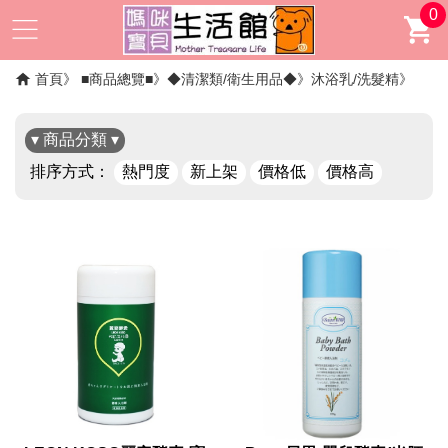
0
首頁
■商品總覽■
◆清潔類/衛生用品◆
沐浴乳/洗髮精
▾ 商品分類 ▾
排序方式：
熱門度
新上架
價格低
價格高