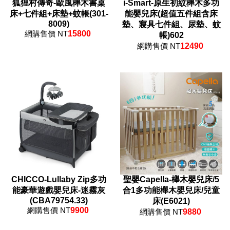
狐狸村傳奇-歐風櫸木書桌
i-Smart-原生初紋櫸木多功
床+七件組+床墊+蚊帳(301-
能嬰兒床(超值五件組含床
8009)
墊、寢具七件組、尿墊、蚊
網購售價 NT
15800
帳)602
網購售價 NT
12490
CHICCO-Lullaby Zip多功
聖嬰Capella-櫸木嬰兒床/5
能豪華遊戲嬰兒床-迷霧灰
合1多功能櫸木嬰兒床/兒童
(CBA79754.33)
床(E6021)
網購售價 NT
9900
網購售價 NT
9880