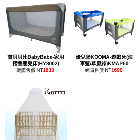
寶貝貝比BabyBabe-家用
優兒堡KOOMA-遊戲床(海
摺疊嬰兒床(HY8002)
軍藍/草原綠)KMAP60
網購售價 NT
1833
網購售價 NT
1690