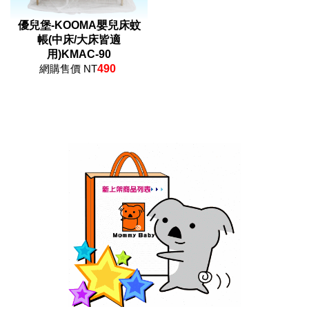
優兒堡-KOOMA嬰兒床蚊
帳(中床/大床皆適
用)KMAC-90
網購售價 NT
490