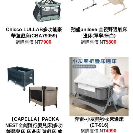
Chicco-LULLAB多功能豪
翔盛unilove-全視野透氣床
華遊戲床(CBA79059)
邊床(單寧/米白)
網購售價 NT
7900
網購售價 NT
5800
【CAPELLA】PACKA
奔雷-小灰熊秒收床邊床
(ET-916)
NEST全能隨行嬰兒床(多功
網購售價 NT
4990
能嬰兒床 床邊床 遊戲床 成