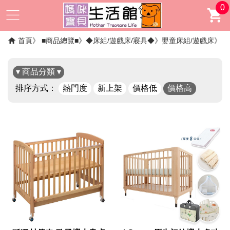
0
首頁
■商品總覽■
◆床組/遊戲床/寢具◆
嬰童床組/遊戲床
▾ 商品分類 ▾
排序方式：
熱門度
新上架
價格低
價格高