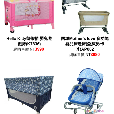
Hello Kitty凱蒂貓-嬰兒遊
國城Mother's love-多功能
戲床(K7836)
嬰兒床邊床(亞麻灰/卡
網購售價 NT
3990
其)AP802
網購售價 NT
3980