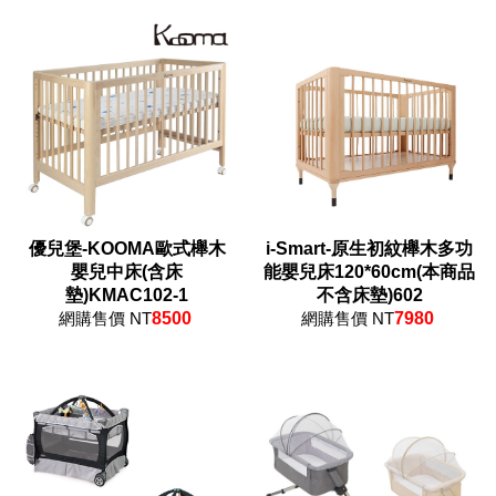
優兒堡-KOOMA歐式櫸木
i-Smart-原生初紋櫸木多功
嬰兒中床(含床
能嬰兒床120*60cm(本商品
墊)KMAC102-1
不含床墊)602
網購售價 NT
8500
網購售價 NT
7980