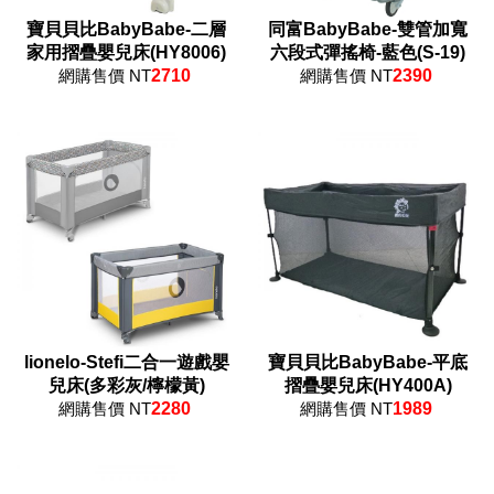
寶貝貝比BabyBabe-二層
同富BabyBabe-雙管加寬
家用摺疊嬰兒床(HY8006)
六段式彈搖椅-藍色(S-19)
網購售價 NT
2710
網購售價 NT
2390
lionelo-Stefi二合一遊戲嬰
寶貝貝比BabyBabe-平底
兒床(多彩灰/檸檬黃)
摺疊嬰兒床(HY400A)
網購售價 NT
2280
網購售價 NT
1989