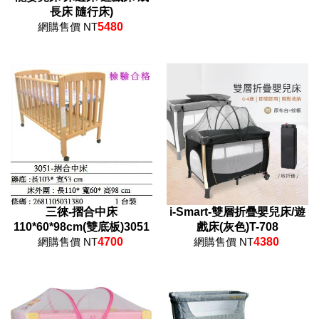
長床 隨行床)
網購售價 NT
5480
三徠-摺合中床
i-Smart-雙層折疊嬰兒床/遊
110*60*98cm(雙底板)3051
戲床(灰色)T-708
網購售價 NT
4700
網購售價 NT
4380