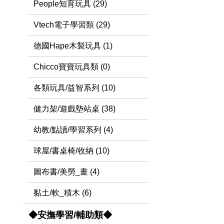
People知育玩具 (29)
Vtech電子學習類 (29)
德國Hape木製玩具 (1)
Chicco寶寶玩具類 (0)
各類玩具/益智系列 (10)
健力架/遊戲墊站桌 (38)
幼教/點讀/學習系列 (4)
球屋/書桌椅/收納 (10)
圖布書/美勞_畫 (4)
黏土/軟_積木 (6)
◆安撫學習/輔助類◆