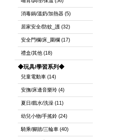
哺育/調理/保溫 (56)
消毒鍋/溫奶/加熱器 (5)
居家安全/防蚊_護 (32)
安全門欄/床_圍欄 (17)
禮盒/其他 (18)
◆玩具/學習系列◆
兒童電動車 (14)
安撫/床邊音樂玲 (4)
夏日/戲水/洗澡 (11)
幼兒小物/手搖鈴 (24)
騎乘/腳踏/三輪車 (40)