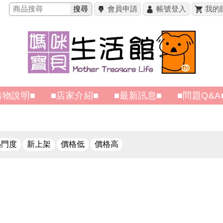
搜尋
會員申請
帳號登入
我的
購物說明■
■店家介紹■
■最新訊息■
■問題Q&A
熱門度
新上架
價格低
價格高