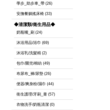
學步_助步車_帶 (26)
安撫餐躺搖床椅 (33)
◆清潔類/衛生用品◆
奶瓶嘴_刷 (24)
沐浴用品/浴巾 (69)
沐浴乳/洗髮精 (2)
包巾/圍兜/棉紡 (49)
布尿布_褲/尿墊 (26)
便器/爽身粉/濕巾 (44)
衛生護理/牙刷_膏 (57)
衣物洗手/奶瓶清潔 (0)