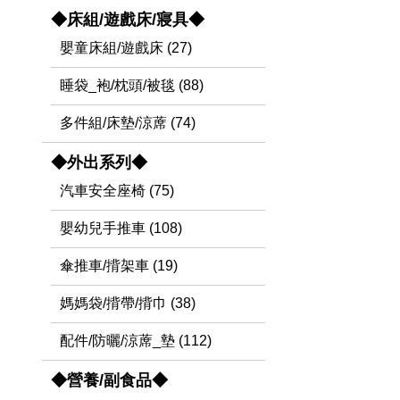
◆床組/遊戲床/寢具◆
嬰童床組/遊戲床 (27)
睡袋_袍/枕頭/被毯 (88)
多件組/床墊/涼蓆 (74)
◆外出系列◆
汽車安全座椅 (75)
嬰幼兒手推車 (108)
傘推車/揹架車 (19)
媽媽袋/揹帶/揹巾 (38)
配件/防曬/涼蓆_墊 (112)
◆營養/副食品◆