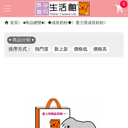
0
首頁
■商品總覽■
◆成長奶粉◆
愛力寶成長奶粉
▾ 商品分類 ▾
排序方式：
熱門度
新上架
價格低
價格高