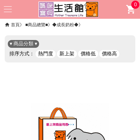
0
首頁
■商品總覽■
◆成長奶粉◆
▾ 商品分類 ▾
排序方式：
熱門度
新上架
價格低
價格高