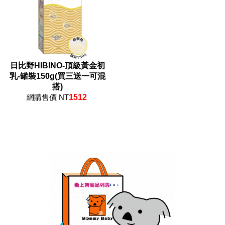
日比野HIBINO-頂級黃金初
乳-罐裝150g(買三送一可混
搭)
網購售價 NT
1512