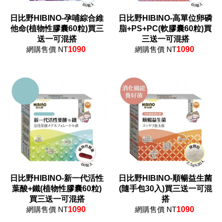
日比野HIBINO-孕哺綜合維
日比野HIBINO-高單位卵磷
他命(植物性膠囊60粒)買三
脂+PS+PC(軟膠囊60粒)買
送一可混搭
三送一可混搭
網購售價 NT
1090
網購售價 NT
1090
日比野HIBINO-新一代活性
日比野HIBINO-順暢益生菌
葉酸+鐵(植物性膠囊60粒)
(隨手包30入)買三送一可混
買三送一可混搭
搭
網購售價 NT
1090
網購售價 NT
1090