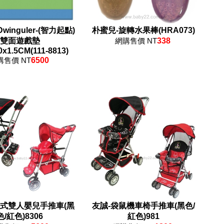
inguler-(智力起點)
朴蜜兒-旋轉水果棒(HRA073)
雙面遊戲墊
網購售價 NT
338
0x1.5CM(111-8813)
購售價 NT
6500
後式雙人嬰兒手推車(黑
友誠-袋鼠機車椅手推車(黑色/
色/紅色)8306
紅色)981