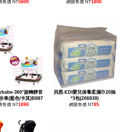
購售價 NT
5600
網購售價 NT
1800
ybabe-360°旋轉靜音
貝恩-EDI嬰兒保養柔濕巾20抽
車(藍色/卡其)B887
*3包(206939)
購售價 NT
1890
網購售價 NT
85