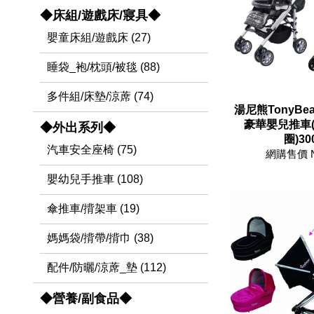
◆床組/遊戲床/寢具◆
嬰童床組/遊戲床 (27)
睡袋_袍/枕頭/被毯 (88)
多件組/床墊/涼蓆 (74)
湯尼熊TonyBe
豪華嬰兒推車(
◆外出系列◆
圈)30
汽車安全座椅 (75)
網購售價 
嬰幼兒手推車 (108)
傘推車/揹架車 (19)
媽媽袋/揹帶/揹巾 (38)
配件/防曬/涼蓆_墊 (112)
◆營養/副食品◆