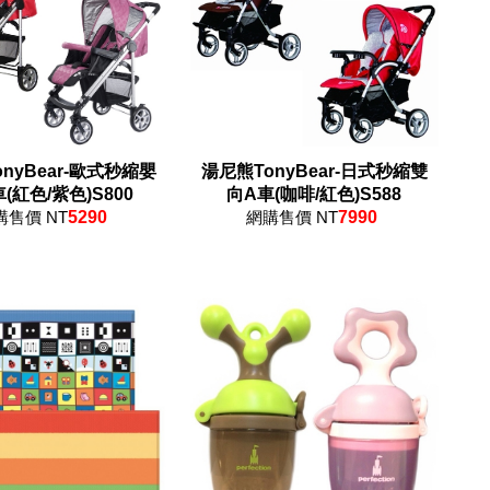
nyBear-歐式秒縮嬰
湯尼熊TonyBear-日式秒縮雙
(紅色/紫色)S800
向A車(咖啡/紅色)S588
購售價 NT
5290
網購售價 NT
7990