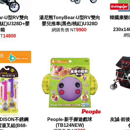
ar-U型RV雙向
湯尼熊TonyBear-U型RV雙向
韓國康樂Dw
紅)U328D+嬰
嬰兒推車(黑色/桃紅)U328D
230x14
睡箱
網購售價 NT
9900
網
T
14800
DISON不銹鋼
People-新手腳遊戲球
友誠-前
(TB124NEW)
叉組(B68-