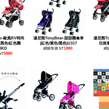
ar-歐風RV時尚
湯尼熊TonyBear-甜甜圈傘車
湯尼熊To
黑色/紅色圈
(紅色/紫色/黑色)U317
兒推車
0KD
網購售價 NT
1990
網
NT
5980