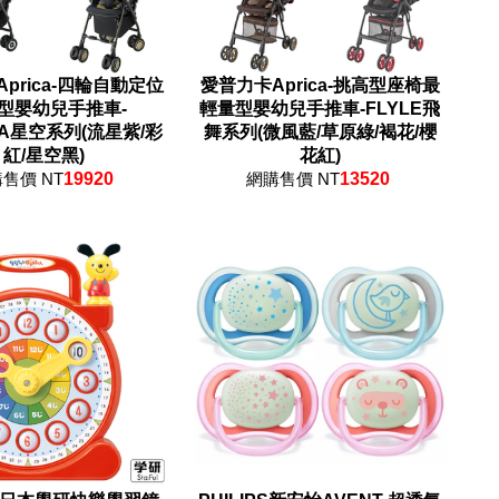
prica-四輪自動定位
愛普力卡Aprica-挑高型座椅最
型嬰幼兒手推車-
輕量型嬰幼兒手推車-FLYLE飛
IA星空系列(流星紫/彩
舞系列(微風藍/草原綠/褐花/櫻
紅/星空黑)
花紅)
售價 NT
19920
網購售價 NT
13520