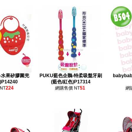
-水果矽膠圍兜
PUKU藍色企鵝-特柔吸盤牙刷
babyb
P14240
(藍色/紅色)P17314
NT
224
網購售價 NT
51
網