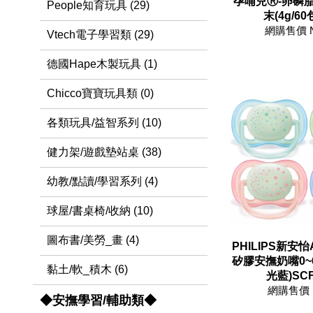
孕哺兒Ⓡ-卵磷
People知育玩具 (29)
末(4g/60
網購售價 
Vtech電子學習類 (29)
德國Hape木製玩具 (1)
Chicco寶寶玩具類 (0)
各類玩具/益智系列 (10)
健力架/遊戲墊站桌 (38)
幼教/點讀/學習系列 (4)
球屋/書桌椅/收納 (10)
圖布書/美勞_畫 (4)
PHILIPS新安怡
矽膠安撫奶嘴0~6
黏土/軟_積木 (6)
光藍)SCF
網購售價 
◆安撫學習/輔助類◆