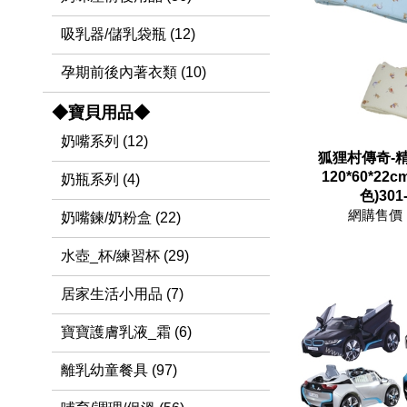
吸乳器/儲乳袋瓶 (12)
孕期前後內著衣類 (10)
◆寶貝用品◆
奶嘴系列 (12)
狐狸村傳奇-
120*60*22
奶瓶系列 (4)
色)301
網購售價 
奶嘴鍊/奶粉盒 (22)
水壺_杯/練習杯 (29)
居家生活小用品 (7)
寶寶護膚乳液_霜 (6)
離乳幼童餐具 (97)