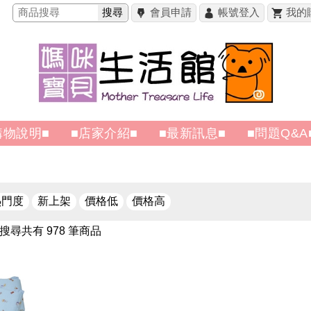
搜尋
會員申請
帳號登入
我的
購物說明■
■店家介紹■
■最新訊息■
■問題Q&A
熱門度
新上架
價格低
價格高
搜尋共有 978 筆商品