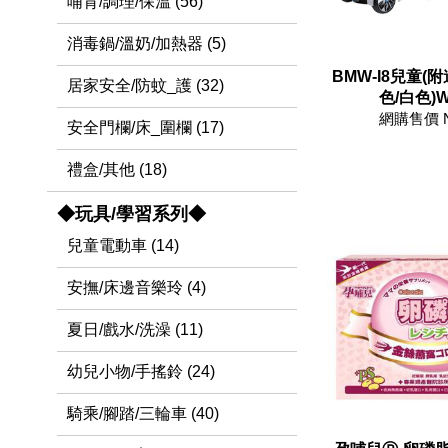
哺育/調理/保溫 (56)
消毒鍋/溫奶/加熱器 (5)
BMW-I8兒童(
居家安全/防蚊_護 (32)
色/白色)W
網購售價 
安全門欄/床_圍欄 (17)
禮盒/其他 (18)
◆玩具/學習系列◆
兒童電動車 (14)
安撫/床邊音樂玲 (4)
夏日/戲水/洗澡 (11)
幼兒小物/手搖鈴 (24)
騎乘/腳踏/三輪車 (40)