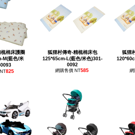
精梳棉床護圈
狐狸村傳奇-精梳棉床包
狐狸
cm-M(藍色/米
125*65cm-L(藍色/米色)301-
120*60
0092
-0093
網購售價 NT
585
網
NT
825