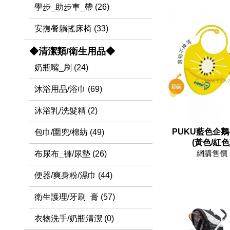
學步_助步車_帶 (26)
安撫餐躺搖床椅 (33)
◆清潔類/衛生用品◆
奶瓶嘴_刷 (24)
沐浴用品/浴巾 (69)
沐浴乳/洗髮精 (2)
PUKU藍色企鵝
包巾/圍兜/棉紡 (49)
(黃色/紅色)
網購售價 
布尿布_褲/尿墊 (26)
便器/爽身粉/濕巾 (44)
衛生護理/牙刷_膏 (57)
衣物洗手/奶瓶清潔 (0)