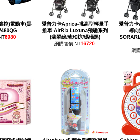
附遙控)電動車(黑
愛普力卡Aprica-挑高型輕量手
愛普力卡A
480QG
推車-AirRia Luxuna飛馳系列
導向
NT
6980
(翡翠綠/琥珀棕/瑪瑙黑)
SORAR
網購售價 NT
16720
網購