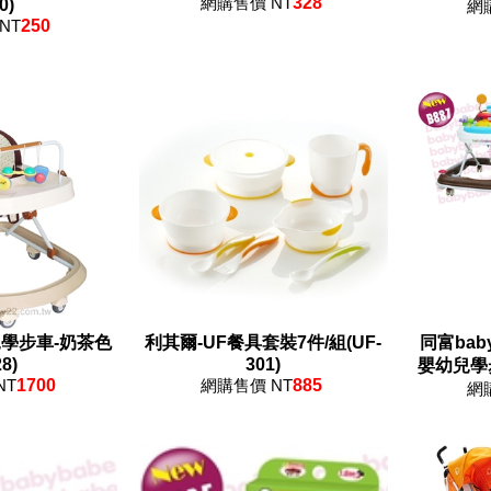
網購售價 NT
328
0)
網
NT
250
兒學步車-奶茶色
利其爾-UF餐具套裝7件/組(UF-
同富bab
28)
301)
嬰幼兒學步
NT
1700
網購售價 NT
885
網