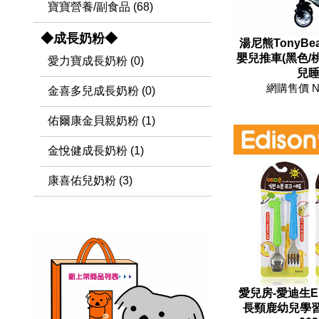
寶寶營養/副食品 (68)
◆成長奶粉◆
湯尼熊TonyBe
嬰兒推車(黑色/桃
愛力寶成長奶粉 (0)
兒
網購售價 N
金喜多兒成長奶粉 (0)
佑爾康金貝親奶粉 (1)
金悅健成長奶粉 (1)
康喜佑兒奶粉 (3)
愛兒房-愛迪生E
長頸鹿幼兒學習湯