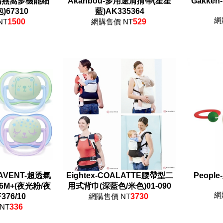
脂燕窩多機能細
Akanbou-多用途肩揹帶(星星
Gakk
包)67310
藍)AK335364
網
NT
1500
網購售價 NT
529
AVENT-超透氣
Eightex-COALATTE腰帶型二
Peopl
M+(夜光粉/夜
用式背巾(深藍色/米色)01-090
網
376/10
網購售價 NT
3730
NT
336