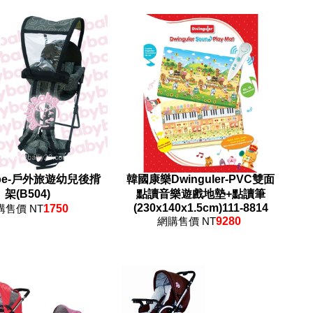
abe-戶外旅遊幼兒後揹
韓國康樂Dwinguler-PVC雙面
架(B504)
點讀音樂遊戲地墊+點讀筆
(230x140x1.5cm)111-8814
購售價 NT
1750
網購售價 NT
9280