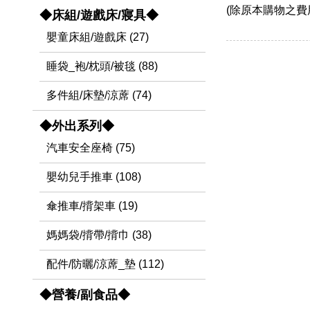
(除原本購物之費
◆床組/遊戲床/寢具◆
嬰童床組/遊戲床 (27)
睡袋_袍/枕頭/被毯 (88)
多件組/床墊/涼蓆 (74)
◆外出系列◆
汽車安全座椅 (75)
嬰幼兒手推車 (108)
傘推車/揹架車 (19)
媽媽袋/揹帶/揹巾 (38)
配件/防曬/涼蓆_墊 (112)
◆營養/副食品◆