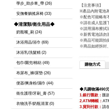
學步_助步車_帶 (26)
【注意事項】
※產品內附電池
安撫餐躺搖床椅 (33)
※配色可能略有
※請在成人監護
◆清潔類/衛生用品◆
※請用濕布擦拭
奶瓶嘴_刷 (24)
※新舊電池請勿
※商品可能因拍
沐浴用品/浴巾 (69)
※商品如經拆封
沐浴乳/洗髮精 (2)
包巾/圍兜/棉紡 (49)
購物方式
布尿布_褲/尿墊 (26)
便器/爽身粉/濕巾 (44)
◆凡購物滿490
衛生護理/牙刷_膏 (57)
1.銀行匯款：
匯
2.ATM轉帳：
A
衣物洗手/奶瓶清潔 (0)
3.貨到付款：
請