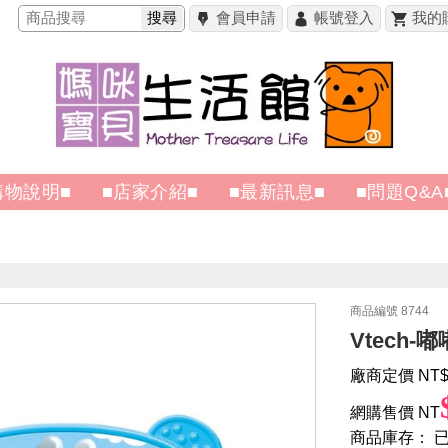
搜尋
會員申請
帳號登入
我的
購物說明■
■店家介紹■
■最新訊息■
■問題Q&A
商品編號 8744
Vtech-
廠商定價 NT
$
網購售價 NT
商品庫存：
已