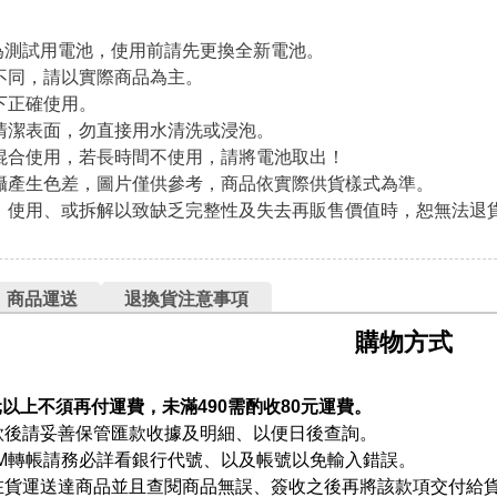
為測試用電池，使用前請先更換全新電池。
不同，請以實際商品為主。
下正確使用。
清潔表面，勿直接用水清洗或浸泡。
混合使用，若長時間不使用，請將電池取出！
攝產生色差，圖片僅供參考，商品依實際供貨樣式為準。
、使用、或拆解以致缺乏完整性及失去再販售價值時，恕無法退
商品運送
退換貨注意事項
購物方式
元以上不須再付運費，未滿490需酌收80元運費。
款後請妥善保管匯款收據及明細、以便日後查詢。
TM轉帳請務必詳看銀行代號、以及帳號以免輸入錯誤。
在貨運送達商品並且查閱商品無誤、簽收之後再將該款項交付給