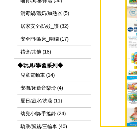
哺育/調理/保溫 (56)
消毒鍋/溫奶/加熱器 (5)
居家安全/防蚊_護 (32)
安全門欄/床_圍欄 (17)
禮盒/其他 (18)
◆玩具/學習系列◆
兒童電動車 (14)
安撫/床邊音樂玲 (4)
夏日/戲水/洗澡 (11)
幼兒小物/手搖鈴 (24)
騎乘/腳踏/三輪車 (40)