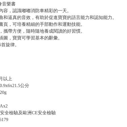
身音樂書
事內容，認識嘟嘟消防車精彩的一天。
歌曲和逼真的音效，有助於促進寶寶的語言能力和認知能力。
翻書頁，可培養精細的手部動作和運動技能。
理，攜帶方便，隨時隨地養成閱讀的好習慣。
的插圖，寶寶可學習基本的辭彙。
15首旋律。
月以上
9x6x21.5公分
0g
Ax2
M安全檢驗及歐洲CE安全檢驗
179