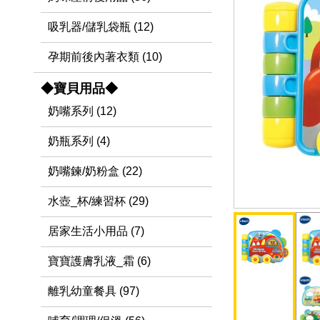
吸乳器/儲乳袋瓶 (12)
孕期前後內著衣類 (10)
◆寶貝用品◆
奶嘴系列 (12)
奶瓶系列 (4)
奶嘴鍊/奶粉盒 (22)
水壺_杯/練習杯 (29)
居家生活小用品 (7)
寶寶護膚乳液_霜 (6)
離乳幼童餐具 (97)