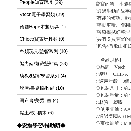
People知育玩具 (29)
寶寶的第一本隨
˙透過生動的故
Vtech電子學習類 (29)
˙有趣的短語、
˙轉動車輪、翻
德國Hape木製玩具 (1)
˙輕鬆擦拭好整
Chicco寶寶玩具類 (0)
˙共有５頁豐富
˙包含4首歌曲和
各類玩具/益智系列 (10)
【產品規格】
健力架/遊戲墊站桌 (38)
◇品牌：Vtech
◇產地：CHINA
幼教/點讀/學習系列 (4)
◇適用年齡：3個
球屋/書桌椅/收納 (10)
◇包裝尺寸：約20.
◇包裝重量：約42
圖布書/美勞_畫 (4)
◇材質：塑膠
◇使用電池：AA
黏土/軟_積木 (6)
◇通過美國AST
◇商檢編號：M36
◆安撫學習/輔助類◆