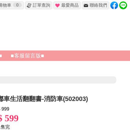
購物車
0
訂單查詢
最愛商品
聯絡我們
✖
■
■客服留言版■
嘟嘟車生活翻翻書-消防車(502003)
 999
$ 599
售完