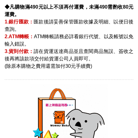
◆凡購物滿490元以上不須再付運費，未滿490需酌收80元
運費。
1.銀行匯款：
匯款後請妥善保管匯款收據及明細、以便日後
查詢。
2.ATM轉帳：
ATM轉帳請務必詳看銀行代號、以及帳號以免
輸入錯誤。
3.貨到付款：
請在貨運送達商品並且查閱商品無誤、簽收之
後再將該款項交付給貨運公司人員即可。
(除原本購物之費用還需加付30元手續費)