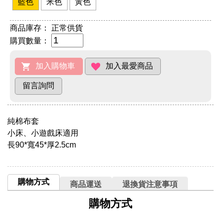
藍色
米色
黃色
商品庫存：
正常供貨
購買數量：
純棉布套
小床、小遊戲床適用
長90*寬45*厚2.5cm
購物方式
商品運送
退換貨注意事項
購物方式