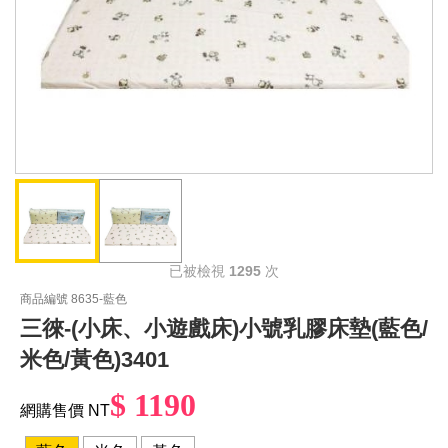
已被檢視
1295
次
商品編號 8635-藍色
三徠-(小床、小遊戲床)小號乳膠床墊(藍色/
米色/黃色)3401
$ 1190
網購售價 NT