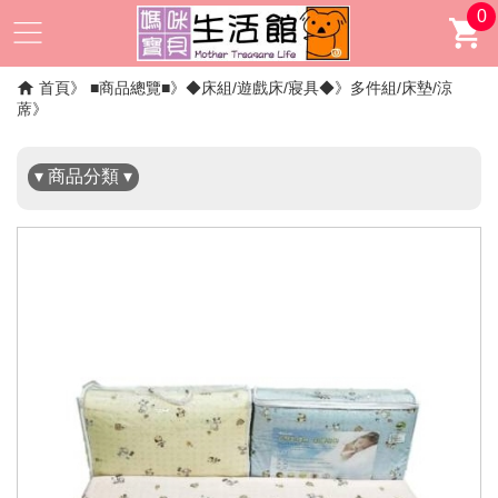
0
✖
首頁
■商品總覽■
◆床組/遊戲床/寢具◆
多件組/床墊/涼
蓆
▾ 商品分類 ▾