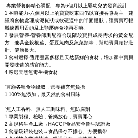
˙專業營養師精心調配，專為6個月以上嬰幼兒的發育設計
1.吞嚥能力-六個月以上的寶寶吃東西仍以直接吞嚥為主，建
議將食物處理成泥糊狀或軟硬適中的半固體狀，讓寶寶可輕
鬆練習用舌頭及上顎壓碎食物再吞嚥。
2.發展營養-營養師調配符合現階段寶貝成長需求的黃金配
方，兼具全榖根莖、蛋豆魚肉及蔬菜類等，幫助寶貝頭好壯
壯、健康長大。
3.食材選擇-選用豐富多樣且天然新鮮的食材，增加家中寶貝
開發味蕾的感官能力。
4.嚴選天然無毒生機食材
˙兼顧各種食物攝取，營養補充無負擔
1.100%無添加，最天然的食材風味
˙無人工香料、無人工調味料、無防腐劑
1.專業製程、檢驗，爸媽放心，寶寶開心
2.高規格生產工廠→HACCP食品安全衛生認證廠
3.食品級鋁袋包裝→食品保存不擔心、方便攜帶