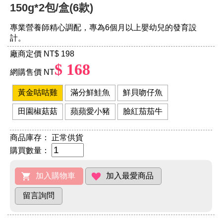
150g*2包/盒(6款)
專業營養師精心調配，專為6個月以上嬰幼兒的發育設
計。
廠商定價 NT
$ 198
$ 168
網購售價 NT
黃金咕咕雞
滿分鮮鮭魚
鮮貝吻仔魚
田園椒菇菇
蘋蘋愛小豬
臉紅茄茄牛
商品庫存：
正常供貨
購買數量：