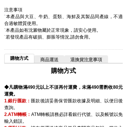
注意事項
˙本產品與大豆、牛奶、蛋類、海鮮及其製品同產線，不適
合過敏體質使用。
˙本產品如有沈澱物屬於正常現象，請安心使用。
˙若發現產品有破損、膨脹等情況,請勿食用。
購物方式
商品運送
退換貨注意事項
購物方式
◆凡購物滿490元以上不須再付運費，未滿490需酌收80元
運費。
1.銀行匯款：
匯款後請妥善保管匯款收據及明細、以便日後
查詢。
2.ATM轉帳：
ATM轉帳請務必詳看銀行代號、以及帳號以免
輸入錯誤。