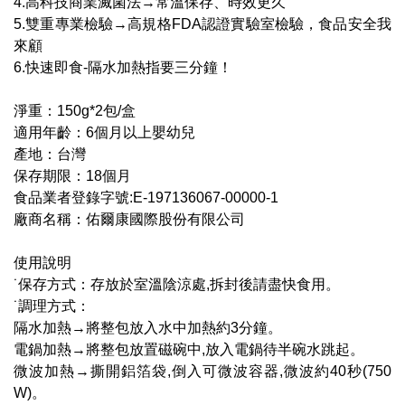
4.高科技商業滅菌法→常溫保存、時效更久
5.雙重專業檢驗→高規格FDA認證實驗室檢驗，食品安全我
來顧
6.快速即食-隔水加熱指要三分鐘！
淨重：150g*2包/盒
適用年齡：6個月以上嬰幼兒
產地：台灣
保存期限：18個月
食品業者登錄字號:E-197136067-00000-1
廠商名稱：佑爾康國際股份有限公司
使用說明
˙保存方式：存放於室溫陰涼處,拆封後請盡快食用。
˙調理方式：
隔水加熱→將整包放入水中加熱約3分鐘。
電鍋加熱→將整包放置磁碗中,放入電鍋待半碗水跳起。
微波加熱→撕開鋁箔袋,倒入可微波容器,微波約40秒(750
W)。