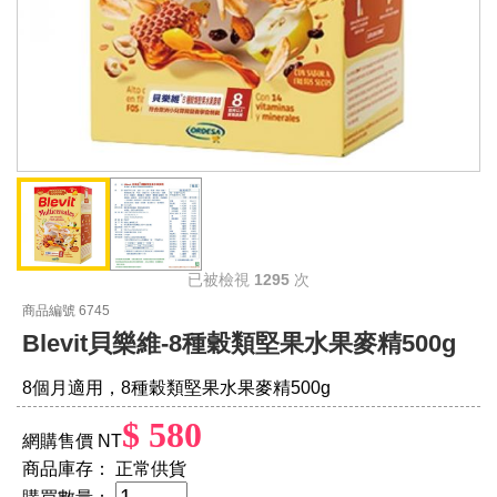
已被檢視
1295
次
商品編號 6745
Blevit貝樂維-8種穀類堅果水果麥精500g
8個月適用，8種穀類堅果水果麥精500g
$ 580
網購售價 NT
商品庫存：
正常供貨