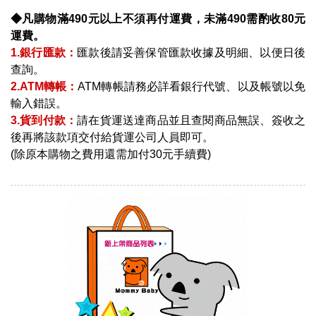
◆凡購物滿490元以上不須再付運費，未滿490需酌收80元
運費。
1.銀行匯款：
匯款後請妥善保管匯款收據及明細、以便日後
查詢。
2.ATM轉帳：
ATM轉帳請務必詳看銀行代號、以及帳號以免
輸入錯誤。
3.貨到付款：
請在貨運送達商品並且查閱商品無誤、簽收之
後再將該款項交付給貨運公司人員即可。
(除原本購物之費用還需加付30元手續費)