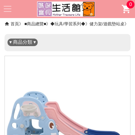
0
✖
首頁
■商品總覽■
◆玩具/學習系列◆
健力架/遊戲墊站桌
▾ 商品分類 ▾