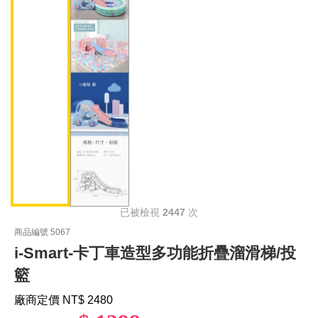
已被檢視
2447
次
商品編號 5067
i-Smart-卡丁車造型多功能折疊溜滑梯/投
籃
廠商定價 NT
$ 2480