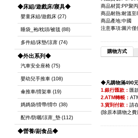
商品材質:PP聚
◆床組/遊戲床/寢具◆
商品耐熱:耐溫至
嬰童床組/遊戲床 (27)
商品產地:中國
注意事項:圖片
睡袋_袍/枕頭/被毯 (88)
多件組/床墊/涼蓆 (74)
購物方式
◆外出系列◆
汽車安全座椅 (75)
嬰幼兒手推車 (108)
◆凡購物滿490
1.銀行匯款：
匯
傘推車/揹架車 (19)
2.ATM轉帳：
A
媽媽袋/揹帶/揹巾 (38)
3.貨到付款：
請
(除原本購物之費
配件/防曬/涼蓆_墊 (112)
◆營養/副食品◆