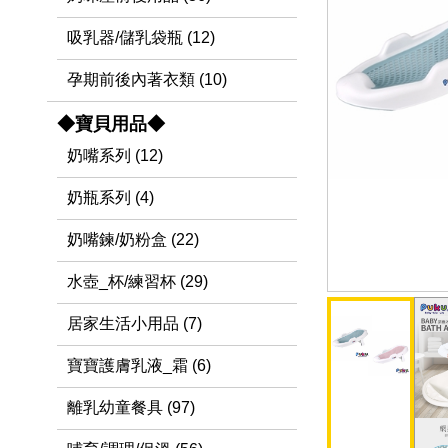
吸乳器/儲乳袋瓶 (12)
孕期前後內著衣類 (10)
◆寶貝用品◆
奶嘴系列 (12)
奶瓶系列 (4)
奶嘴鍊/奶粉盒 (22)
水壺_杯/練習杯 (29)
居家生活小用品 (7)
寶寶護膚乳液_霜 (6)
離乳幼童餐具 (97)