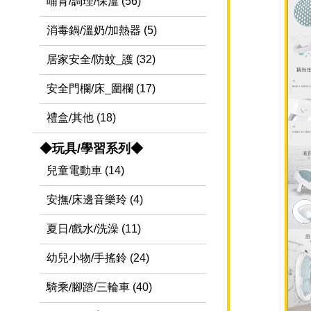
哺育/調理/保溫 (56)
消毒鍋/溫奶/加熱器 (5)
居家安全/防蚊_護 (32)
安全門欄/床_圍欄 (17)
禮盒/其他 (18)
◆玩具/學習系列◆
兒童電動車 (14)
安撫/床邊音樂玲 (4)
夏日/戲水/洗澡 (11)
幼兒小物/手搖鈴 (24)
騎乘/腳踏/三輪車 (40)