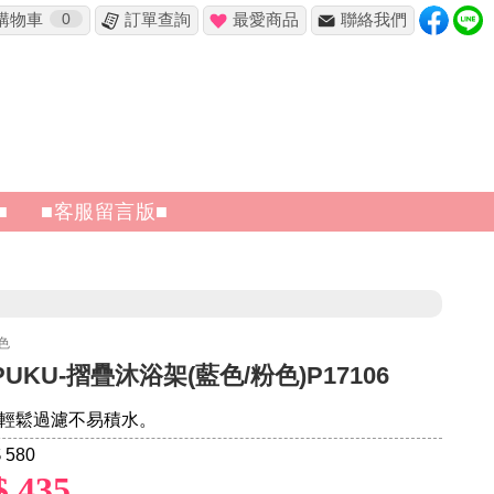
購物車
0
訂單查詢
最愛商品
聯絡我們
✖
■
■客服留言版■
色
UKU-摺疊沐浴架(藍色/粉色)P17106
輕鬆過濾不易積水。
 580
$ 435