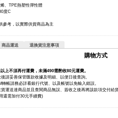
丙烯、TPE熱塑性彈性體
80度C
僅供參考，以實際供貨商品為主
商品運送
退換貨注意事項
購物方式
元以上不須再付運費，未滿490需酌收80元運費。
款後請妥善保管匯款收據及明細、以便日後查詢。
TM轉帳請務必詳看銀行代號、以及帳號以免輸入錯誤。
在貨運送達商品並且查閱商品無誤、簽收之後再將該款項交付給
用還需加付30元手續費)