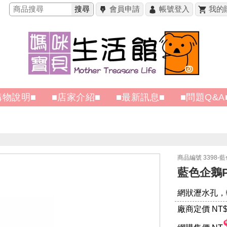
搜尋
會員申請
帳號登入
我的
購物說明■
■店家介紹■
■最新訊息■
■問題Q&A
商品編號 3398-藍
藍色企鵝P
網狀瀝水孔，
廠商定價 NT
$