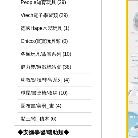
People知育玩具 (29)
Vtech電子學習類 (29)
德國Hape木製玩具 (1)
Chicco寶寶玩具類 (0)
各類玩具/益智系列 (10)
健力架/遊戲墊站桌 (38)
幼教/點讀/學習系列 (4)
球屋/書桌椅/收納 (10)
圖布書/美勞_畫 (4)
黏土/軟_積木 (6)
◆安撫學習/輔助類◆