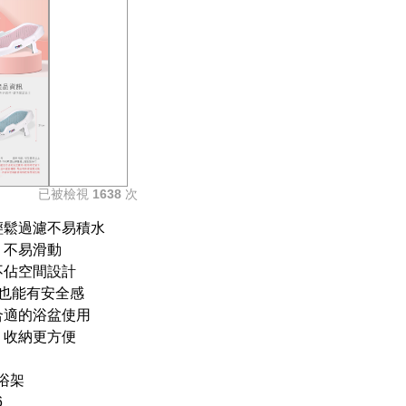
已被檢視
1638
次
輕鬆過濾不易積水
，不易滑動
不佔空間設計
澡也能有安全感
合適的浴盆使用
，收納更方便
浴架
6