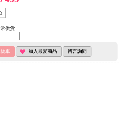
色
常供貨