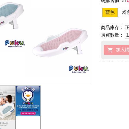
網購售價 NT
藍色
粉
商品庫存：
正
購買數量：