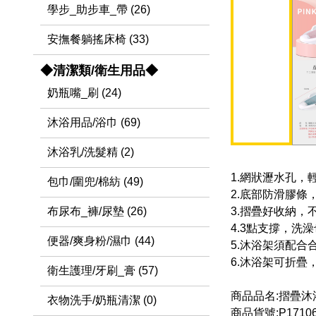
學步_助步車_帶 (26)
安撫餐躺搖床椅 (33)
◆清潔類/衛生用品◆
奶瓶嘴_刷 (24)
沐浴用品/浴巾 (69)
沐浴乳/洗髮精 (2)
1.網狀瀝水孔，
包巾/圍兜/棉紡 (49)
2.底部防滑膠條
3.摺疊好收納，
布尿布_褲/尿墊 (26)
4.3點支撐，洗
便器/爽身粉/濕巾 (44)
5.沐浴架須配合
6.沐浴架可折疊
衛生護理/牙刷_膏 (57)
商品品名:摺疊沐
衣物洗手/奶瓶清潔 (0)
商品貨號:P1710