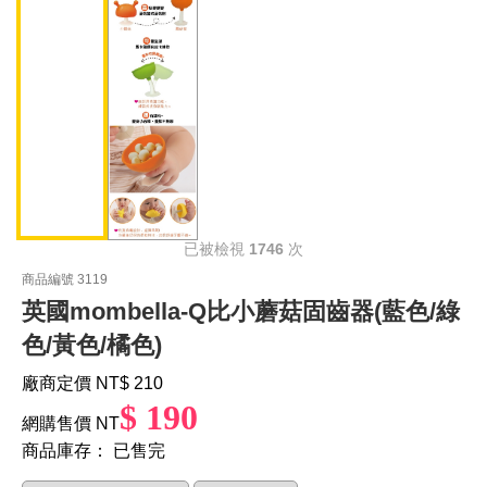
已被檢視
1746
次
商品編號 3119
英國mombella-Q比小蘑菇固齒器(藍色/綠
色/黃色/橘色)
廠商定價 NT
$ 210
$ 190
網購售價 NT
商品庫存：
已售完