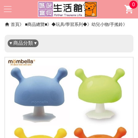
0
✖
首頁
■商品總覽■
◆玩具/學習系列◆
幼兒小物/手搖鈴
▾ 商品分類 ▾