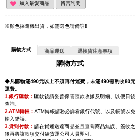
※顏色採隨機出貨，如需選色請備註!!
購物方式
商品運送
退換貨注意事項
購物方式
◆凡購物滿490元以上不須再付運費，未滿490需酌收80元
運費。
1.銀行匯款：
匯款後請妥善保管匯款收據及明細、以便日後
查詢。
2.ATM轉帳：
ATM轉帳請務必詳看銀行代號、以及帳號以免
輸入錯誤。
3.貨到付款：
請在貨運送達商品並且查閱商品無誤、簽收之
後再將該款項交付給貨運公司人員即可。