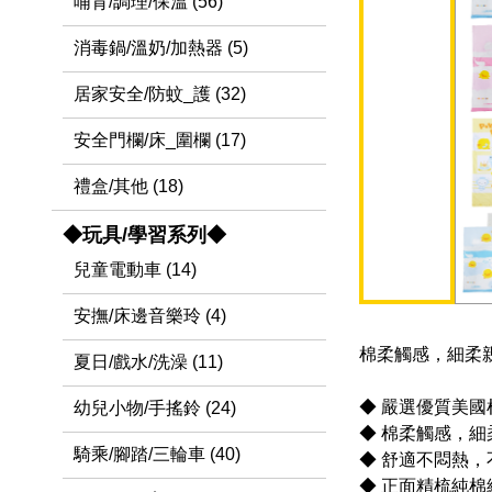
哺育/調理/保溫 (56)
消毒鍋/溫奶/加熱器 (5)
居家安全/防蚊_護 (32)
安全門欄/床_圍欄 (17)
禮盒/其他 (18)
◆玩具/學習系列◆
兒童電動車 (14)
安撫/床邊音樂玲 (4)
棉柔觸感，細柔
夏日/戲水/洗澡 (11)
◆ 嚴選優質美國
幼兒小物/手搖鈴 (24)
◆ 棉柔觸感，細
騎乘/腳踏/三輪車 (40)
◆ 舒適不悶熱
◆ 正面精梳純棉