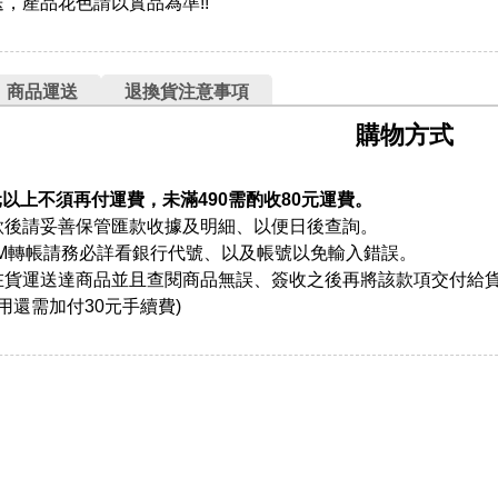
，產品花色請以實品為準!!
商品運送
退換貨注意事項
購物方式
元以上不須再付運費，未滿490需酌收80元運費。
款後請妥善保管匯款收據及明細、以便日後查詢。
TM轉帳請務必詳看銀行代號、以及帳號以免輸入錯誤。
在貨運送達商品並且查閱商品無誤、簽收之後再將該款項交付給
用還需加付30元手續費)