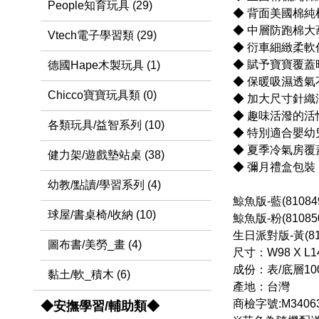
People知育玩具 (29)
◆ 背面美國棉純
◆ 中層防跑棉
Vtech電子學習類 (29)
◆ 衍車細緻柔軟
◆ 賦予寶寶覆
德國Hape木製玩具 (1)
◆ 保暖吸濕透氣
Chicco寶寶玩具類 (0)
◆ 加大尺寸針織
◆ 趣味活潑的
各類玩具/益智系列 (10)
◆ 特別適合嬰
◆ 夏季冷氣房
健力架/遊戲墊站桌 (38)
◆ 彌月禮盒包
幼教/點讀/學習系列 (4)
鯨魚版-藍(81084
球屋/書桌椅/收納 (10)
鯨魚版-粉(81085
生日派對版-黃(810
圖布書/美勞_畫 (4)
尺寸：W98 X L1
成份：表/底層1
黏土/軟_積木 (6)
產地：台灣
商檢字號:M3406
◆安撫學習/輔助類◆