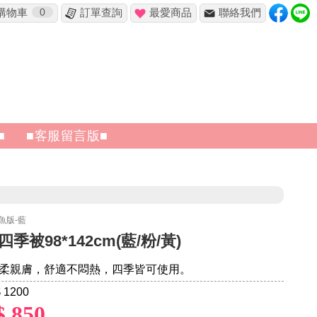
購物車
0
訂單查詢
最愛商品
聯絡我們
✖
■
■客服留言版■
鯨魚版-藍
季被98*142cm(藍/粉/黃)
柔親膚，舒適不悶熱，四季皆可使用。
 1200
$ 850