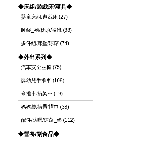
◆床組/遊戲床/寢具◆
嬰童床組/遊戲床 (27)
睡袋_袍/枕頭/被毯 (88)
多件組/床墊/涼蓆 (74)
◆外出系列◆
汽車安全座椅 (75)
嬰幼兒手推車 (108)
傘推車/揹架車 (19)
媽媽袋/揹帶/揹巾 (38)
配件/防曬/涼蓆_墊 (112)
◆營養/副食品◆