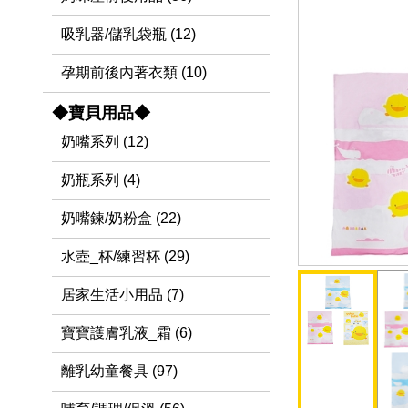
吸乳器/儲乳袋瓶 (12)
孕期前後內著衣類 (10)
◆寶貝用品◆
奶嘴系列 (12)
奶瓶系列 (4)
奶嘴鍊/奶粉盒 (22)
水壺_杯/練習杯 (29)
居家生活小用品 (7)
寶寶護膚乳液_霜 (6)
離乳幼童餐具 (97)