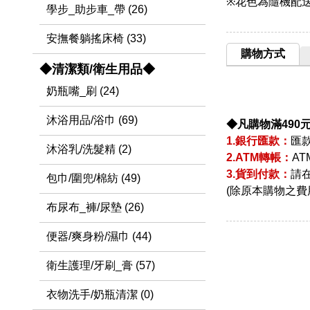
※花色為隨機配送
學步_助步車_帶 (26)
安撫餐躺搖床椅 (33)
購物方式
◆清潔類/衛生用品◆
奶瓶嘴_刷 (24)
沐浴用品/浴巾 (69)
◆凡購物滿490
1.銀行匯款：
匯
沐浴乳/洗髮精 (2)
2.ATM轉帳：
A
3.貨到付款：
請
包巾/圍兜/棉紡 (49)
(除原本購物之費
布尿布_褲/尿墊 (26)
便器/爽身粉/濕巾 (44)
衛生護理/牙刷_膏 (57)
衣物洗手/奶瓶清潔 (0)