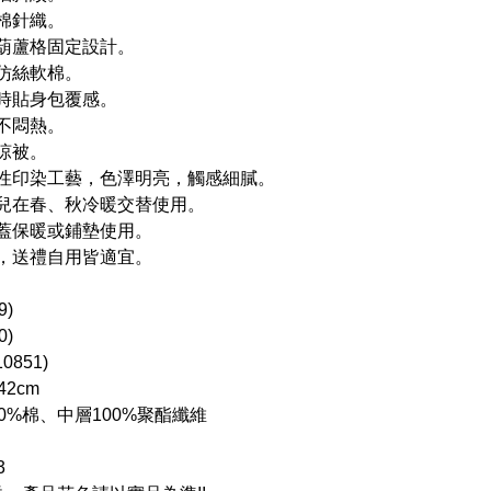
棉針織。
大葫蘆格固定設計。
仿絲軟棉。
蓋時貼身包覆感。
不悶熱。
涼被。
活性印染工藝，色澤明亮，觸感細膩。
幼兒在春、秋冷暖交替使用。
覆蓋保暖或鋪墊使用。
裝，送禮自用皆適宜。
9)
0)
851)
42cm
00%棉、中層100%聚酯纖維
3