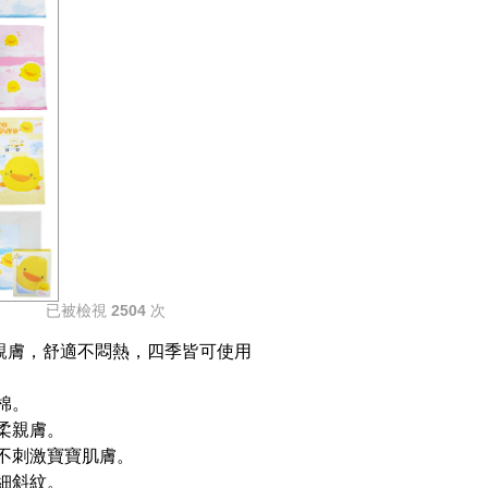
已被檢視
2504
次
親膚，舒適不悶熱，四季皆可使用
棉。
柔親膚。
，不刺激寶寶肌膚。
細斜紋。