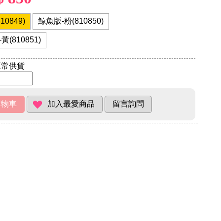
0849)
鯨魚版-粉(810850)
(810851)
常供貨