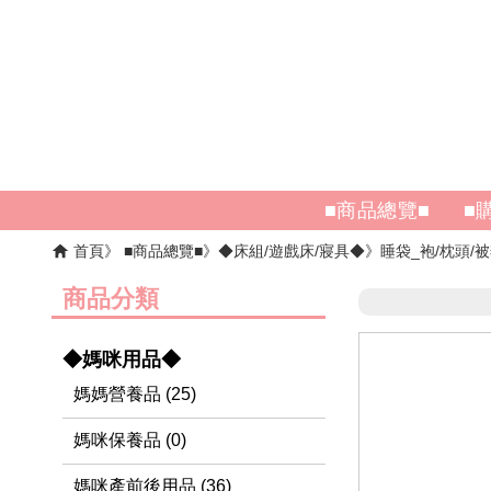
■商品總覽■
■
首頁
■商品總覽■
◆床組/遊戲床/寢具◆
睡袋_袍/枕頭/
商品分類
◆媽咪用品◆
媽媽營養品 (25)
媽咪保養品 (0)
媽咪產前後用品 (36)