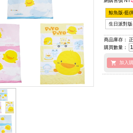
網購售價 NT
鯨魚版-藍(81
生日派對版-黃
商品庫存：
正
購買數量：