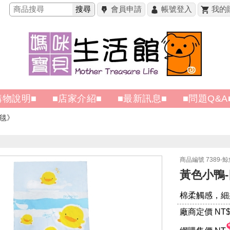
搜尋
會員申請
帳號登入
我的
購物說明■
■店家介紹■
■最新訊息■
■問題Q&A
被毯
商品編號 7389-
黃色小鴨-四
棉柔觸感，細
廠商定價 NT
$