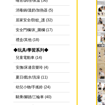
哺育/調理/保溫 (56)
消毒鍋/溫奶/加熱器 (5)
居家安全/防蚊_護 (32)
安全門欄/床_圍欄 (17)
禮盒/其他 (18)
◆玩具/學習系列◆
兒童電動車 (14)
安撫/床邊音樂玲 (4)
夏日/戲水/洗澡 (11)
幼兒小物/手搖鈴 (24)
騎乘/腳踏/三輪車 (40)