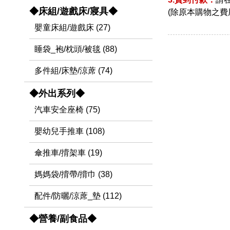
◆床組/遊戲床/寢具◆
(除原本購物之費
嬰童床組/遊戲床 (27)
睡袋_袍/枕頭/被毯 (88)
多件組/床墊/涼蓆 (74)
◆外出系列◆
汽車安全座椅 (75)
嬰幼兒手推車 (108)
傘推車/揹架車 (19)
媽媽袋/揹帶/揹巾 (38)
配件/防曬/涼蓆_墊 (112)
◆營養/副食品◆