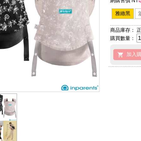
網購售價 NT
雅緻黑
商品庫存：
正
購買數量：