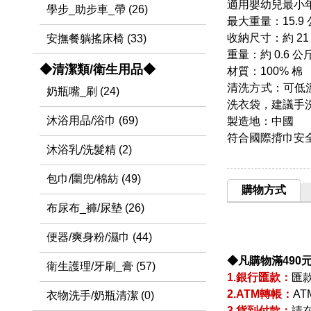
適用嬰幼兒最小年齡
學步_助步車_帶 (26)
最大重量：15.9 
收納尺寸：約 21 cm(
安撫餐躺搖床椅 (33)
重量：約 0.6 公
◆清潔類/衛生用品◆
材質：100% 棉
清洗方式：可低
奶瓶嘴_刷 (24)
洗衣袋，建議手
沐浴用品/浴巾 (69)
製造地：中國
符合國際揹巾安
沐浴乳/洗髮精 (2)
包巾/圍兜/棉紡 (49)
購物方式
布尿布_褲/尿墊 (26)
便器/爽身粉/濕巾 (44)
◆凡購物滿490
衛生護理/牙刷_膏 (57)
1.銀行匯款：
匯
2.ATM轉帳：
A
衣物洗手/奶瓶清潔 (0)
3.貨到付款：
請