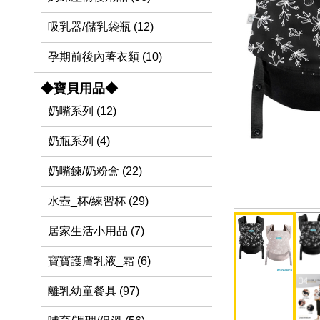
吸乳器/儲乳袋瓶 (12)
孕期前後內著衣類 (10)
◆寶貝用品◆
奶嘴系列 (12)
奶瓶系列 (4)
奶嘴鍊/奶粉盒 (22)
水壺_杯/練習杯 (29)
居家生活小用品 (7)
寶寶護膚乳液_霜 (6)
離乳幼童餐具 (97)