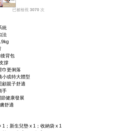
已被檢視
3070
次
系統
扣法
.9kg
揹
收納後背包
頸支撐
揹巾更俐落
嬌小或特大體型
照顧親子舒適
順手
髖關節健康發展
親膚舒適
1；新生兒墊 x 1；收納袋 x 1