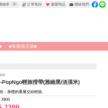
購物車
0
訂單查詢
最愛商品
聯絡我們
✖
■
■客服留言版■
雅緻黑
nts-PopNgo輕旅揹帶(雅緻黑/淡漠米)
你，身體的重量交給輕旅。
 3900
$ 2380