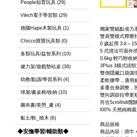
People知育玩具 (29)
Vtech電子學習類 (29)
德國Hape木製玩具 (1)
獨家雙錨點省力
雙肩雙模式釋壓
Chicco寶寶玩具類 (0)
0 歲起用 3.6～15
5 式揹法可面外
各類玩具/益智系列 (10)
0.6kg 輕巧附
3Plus 3模式頭
健力架/遊戲墊站桌 (38)
雙側隱藏口袋讓
幼教/點讀/學習系列 (4)
柔軟腰帶，適用
多重合身調整，
球屋/書桌椅/收納 (10)
雙向調節拉帶更
符合5cm/ihdi
圖布書/美勞_畫 (4)
l00% 天然純棉
黏土/軟_積木 (6)
商品規格
◆安撫學習/輔助類◆
商品內容：揹巾 × 