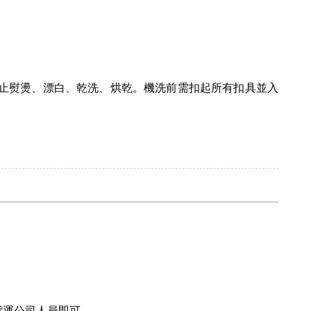
止熨燙、漂白、乾洗、烘乾。機洗前需扣起所有扣具並入
貨運公司人員即可。