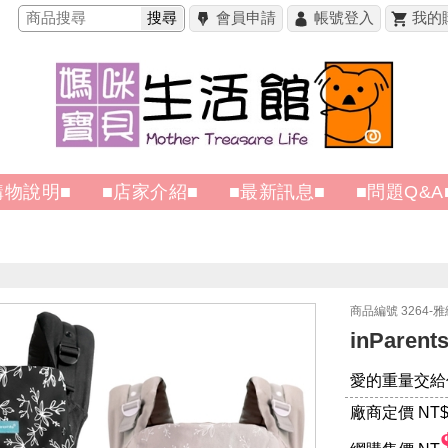
搜尋
會員申請
帳號登入
我的
購物說明■
■店家介紹■
■最新訊息■
■問題Q&A
商品編號 3264-
inPare
愛的重量交給
廠商定價 NT
$