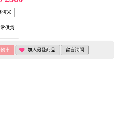
淡漠米
常供貨