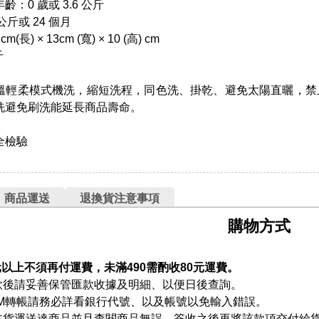
：0 歲或 3.6 公斤
公斤或 24 個月
長) × 13cm (寬) × 10 (高) cm
斤
溫輕柔模式機洗，縮短洗程，同色洗、掛乾、避免太陽直曬，禁
洗避免刷洗能延長商品壽命。
全檢驗
商品運送
退換貨注意事項
購物方式
元以上不須再付運費，未滿490需酌收80元運費。
款後請妥善保管匯款收據及明細、以便日後查詢。
TM轉帳請務必詳看銀行代號、以及帳號以免輸入錯誤。
在貨運送達商品並且查閱商品無誤、簽收之後再將該款項交付給