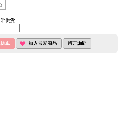
色
常供貨