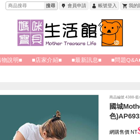
搜尋
會員申請
帳號登入
我的
購物說明■
■店家介紹■
■最新訊息■
■問題Q&A
商品編號 4388-藍
國城Moth
色)AP693
網購售價 NT