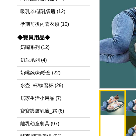
吸乳器/儲乳袋瓶 (12)
孕期前後內著衣類 (10)
◆寶貝用品◆
奶嘴系列 (12)
奶瓶系列 (4)
奶嘴鍊/奶粉盒 (22)
水壺_杯/練習杯 (29)
居家生活小用品 (7)
寶寶護膚乳液_霜 (6)
離乳幼童餐具 (97)