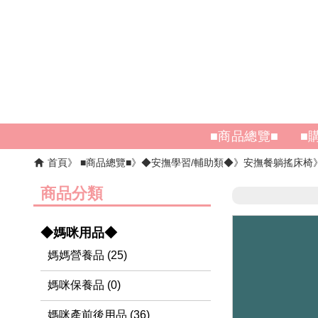
■商品總覽■
■
首頁
■商品總覽■
◆安撫學習/輔助類◆
安撫餐躺搖床椅
商品分類
◆媽咪用品◆
媽媽營養品 (25)
媽咪保養品 (0)
媽咪產前後用品 (36)