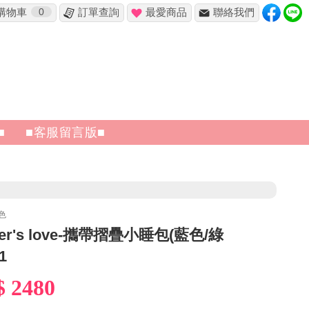
購物車
0
訂單查詢
最愛商品
聯絡我們
✖
■
■客服留言版■
色
er's love-攜帶摺疊小睡包(藍色/綠
1
$ 2480