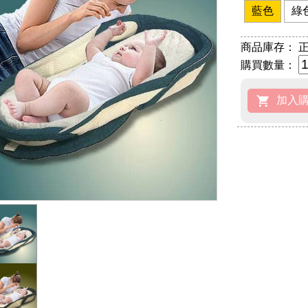
藍色
綠
商品庫存：
正
購買數量：