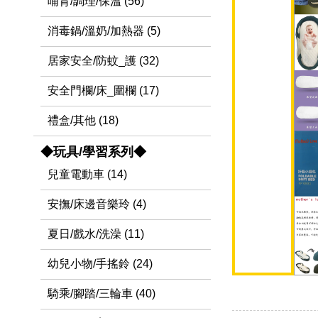
哺育/調理/保溫 (56)
消毒鍋/溫奶/加熱器 (5)
居家安全/防蚊_護 (32)
安全門欄/床_圍欄 (17)
禮盒/其他 (18)
◆玩具/學習系列◆
兒童電動車 (14)
安撫/床邊音樂玲 (4)
夏日/戲水/洗澡 (11)
幼兒小物/手搖鈴 (24)
騎乘/腳踏/三輪車 (40)