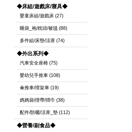
◆床組/遊戲床/寢具◆
嬰童床組/遊戲床 (27)
睡袋_袍/枕頭/被毯 (88)
多件組/床墊/涼蓆 (74)
◆外出系列◆
汽車安全座椅 (75)
嬰幼兒手推車 (108)
傘推車/揹架車 (19)
媽媽袋/揹帶/揹巾 (38)
配件/防曬/涼蓆_墊 (112)
◆營養/副食品◆