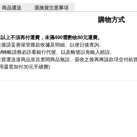
商品運送
退換貨注意事項
購物方式
元以上不須再付運費，未滿490需酌收80元運費。
款後請妥善保管匯款收據及明細、以便日後查詢。
TM轉帳請務必詳看銀行代號、以及帳號以免輸入錯誤。
在貨運送達商品並且查閱商品無誤、簽收之後再將該款項交付給
用還需加付30元手續費)