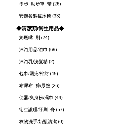
學步_助步車_帶 (26)
安撫餐躺搖床椅 (33)
◆清潔類/衛生用品◆
奶瓶嘴_刷 (24)
沐浴用品/浴巾 (69)
沐浴乳/洗髮精 (2)
包巾/圍兜/棉紡 (49)
布尿布_褲/尿墊 (26)
便器/爽身粉/濕巾 (44)
衛生護理/牙刷_膏 (57)
衣物洗手/奶瓶清潔 (0)