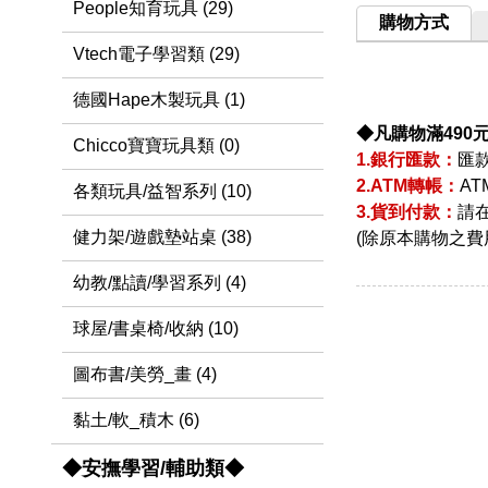
People知育玩具 (29)
購物方式
Vtech電子學習類 (29)
德國Hape木製玩具 (1)
◆凡購物滿490
Chicco寶寶玩具類 (0)
1.銀行匯款：
匯
2.ATM轉帳：
A
各類玩具/益智系列 (10)
3.貨到付款：
請
健力架/遊戲墊站桌 (38)
(除原本購物之費
幼教/點讀/學習系列 (4)
球屋/書桌椅/收納 (10)
圖布書/美勞_畫 (4)
黏土/軟_積木 (6)
◆安撫學習/輔助類◆