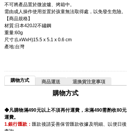
不可將產品置於微波爐、烤箱中。
需由成人操作使用並置於孩童無法取得處，以免發生危險。
【商品規格】
材質:日本420J2不鏽鋼
重量:60g
尺寸:(LxWxH)15.5 x 5.1 x 0.6 cm
產地:台灣
購物方式
商品運送
退換貨注意事項
購物方式
◆凡購物滿490元以上不須再付運費，未滿490需酌收80元
運費。
1.銀行匯款：
匯款後請妥善保管匯款收據及明細、以便日後