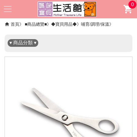
0
✖
首頁
■商品總覽■
◆寶貝用品◆
哺育/調理/保溫
▾ 商品分類 ▾