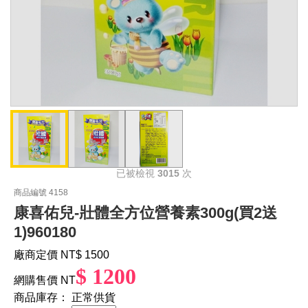
已被檢視
3015
次
商品編號 4158
康喜佑兒-壯體全方位營養素300g(買2送
1)960180
廠商定價 NT
$ 1500
$ 1200
網購售價 NT
商品庫存：
正常供貨