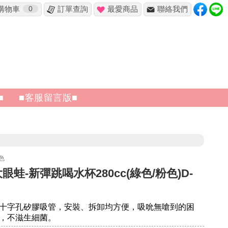
購物車
0
訂單查詢
最愛商品
聯絡我們
✖
■
■客服留言版■
色
大眼蛙-新彈跳喝水杯280cc(綠色/粉色)D-
十字孔矽膠吸管，安裝、拆卸均方便，吸吮無嗆到的困
，不滋生細菌。