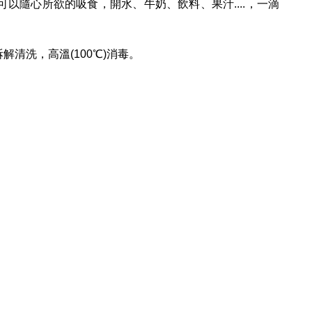
以隨心所欲的吸食，開水、牛奶、飲料、果汁....，一滴
解清洗，高溫(100℃)消毒。