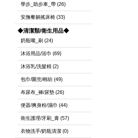
學步_助步車_帶 (26)
安撫餐躺搖床椅 (33)
◆清潔類/衛生用品◆
奶瓶嘴_刷 (24)
沐浴用品/浴巾 (69)
沐浴乳/洗髮精 (2)
包巾/圍兜/棉紡 (49)
布尿布_褲/尿墊 (26)
便器/爽身粉/濕巾 (44)
衛生護理/牙刷_膏 (57)
衣物洗手/奶瓶清潔 (0)