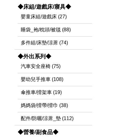
◆床組/遊戲床/寢具◆
嬰童床組/遊戲床 (27)
睡袋_袍/枕頭/被毯 (88)
多件組/床墊/涼蓆 (74)
◆外出系列◆
汽車安全座椅 (75)
嬰幼兒手推車 (108)
傘推車/揹架車 (19)
媽媽袋/揹帶/揹巾 (38)
配件/防曬/涼蓆_墊 (112)
◆營養/副食品◆