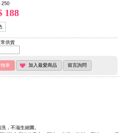
 250
$ 188
色
常供貨
清洗，不滋生細菌。