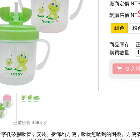
廠商定價 NT
$
網購售價 NT
綠色
粉
商品庫存：
正
購買數量：
已被檢視
4565
次
軟十字孔矽膠吸管，安裝、拆卸均方便，吸吮無嗆到的困擾。方便