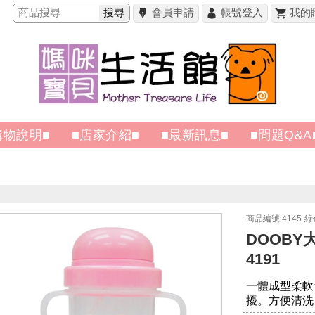
搜尋
會員申請
帳號登入
我的
購物說明■
■店家介紹■
■最新訊息■
■問題Q&A
商品編號 4145-綠
DOOBY
4191
一體成型柔軟
擾。方便清洗