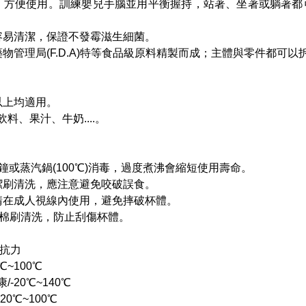
開，方便使用。訓練嬰兒手腦並用平衡握持，站著、坐著或躺著都可
，容易清潔，保證不發霉滋生細菌。
藥物管理局(F.D.A)特等食品級原料精製而成；主體與零件都可以拆
以上均適用。
料、果汁、牛奶....。
分鐘或蒸汽鍋(100℃)消毒，過度煮沸會縮短使用壽命。
清潔刷清洗，應注意避免咬破誤食。
杯請在成人視線內使用，避免摔破杯體。
Y海棉刷清洗，防止刮傷杯體。
抵抗力
℃~100℃
-20℃~140℃
20℃~100℃