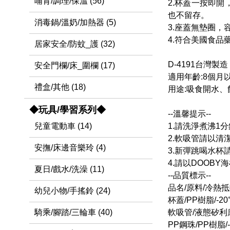
哺育/調理/保溫 (56)
2.杯蓋一按即
也不留存。
消毒鍋/溫奶/加熱器 (5)
3.座蓋無墊圈
4.符合美國食品
居家安全/防蚊_護 (32)
D-4191台灣製造
安全門欄/床_圍欄 (17)
適用年齡:8個月
禮盒/其他 (18)
用途:吸食開水、飲
◆玩具/學習系列◆
--溫馨提示--
1.請洗淨煮沸1
兒童電動車 (14)
2.軟吸管請以
安撫/床邊音樂玲 (4)
3.新彈跳喝水
4.請以DOOB
夏日/戲水/洗澡 (11)
--品質標示--
品名/原料/冷熱
幼兒小物/手搖鈴 (24)
杯蓋/PP樹脂/-20
軟吸管/液態矽利康/
騎乘/腳踏/三輪車 (40)
PP鋼珠/PP樹脂/-