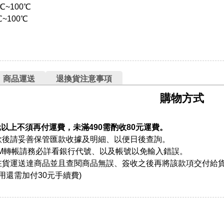
℃~100℃
℃~100℃
商品運送
退換貨注意事項
購物方式
元以上不須再付運費，未滿490需酌收80元運費。
款後請妥善保管匯款收據及明細、以便日後查詢。
TM轉帳請務必詳看銀行代號、以及帳號以免輸入錯誤。
在貨運送達商品並且查閱商品無誤、簽收之後再將該款項交付給
用還需加付30元手續費)