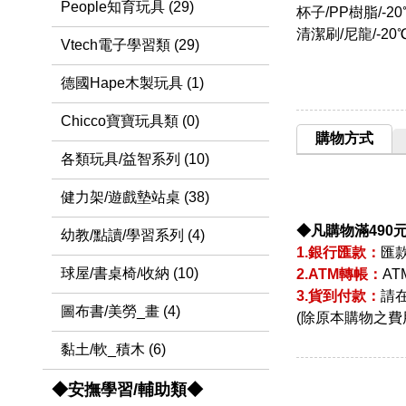
People知育玩具 (29)
杯子/PP樹脂/-20
清潔刷/尼龍/-20
Vtech電子學習類 (29)
德國Hape木製玩具 (1)
Chicco寶寶玩具類 (0)
購物方式
各類玩具/益智系列 (10)
健力架/遊戲墊站桌 (38)
◆凡購物滿490
幼教/點讀/學習系列 (4)
1.銀行匯款：
匯
球屋/書桌椅/收納 (10)
2.ATM轉帳：
A
3.貨到付款：
請
圖布書/美勞_畫 (4)
(除原本購物之費
黏土/軟_積木 (6)
◆安撫學習/輔助類◆