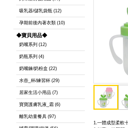
吸乳器/儲乳袋瓶 (12)
孕期前後內著衣類 (10)
◆寶貝用品◆
奶嘴系列 (12)
奶瓶系列 (4)
奶嘴鍊/奶粉盒 (22)
水壺_杯/練習杯 (29)
居家生活小用品 (7)
寶寶護膚乳液_霜 (6)
離乳幼童餐具 (97)
1.一體成型柔