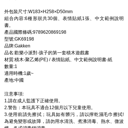
外包裝尺寸:W183×H258×D50mm
組合內容:6種形狀共30個、表情貼紙1張、中文範例說明
書。
產品國際條碼:9789620869198
型號:GK69198
品牌:Gakken
品名:歡樂小派對-孩子的第一套積木遊戲書
材質:積木-聚乙烯(PE) / 表情貼紙、中文範例說明書-紙
數量:1
適用時機:1歲~
產地:中國
注意事項:
1.請在成人監護下正確使用。
2.警告：本玩具不適合12個月以下兒童使用。
3.使用前請先擦拭；玩具如有髒污，請以擰乾濕毛巾擦拭!
為避免變形或故障，請勿用水清洗、煮沸消毒、熱水、微波