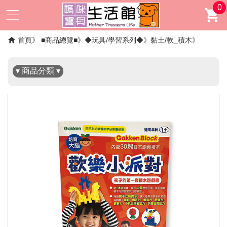
0
✖
首頁
■商品總覽■
◆玩具/學習系列◆
黏土/軟_積木
▾ 商品分類 ▾