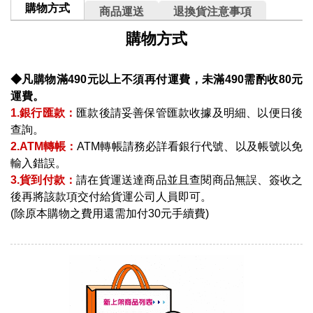
購物方式
商品運送
退換貨注意事項
購物方式
◆凡購物滿490元以上不須再付運費，未滿490需酌收80元
運費。
1.銀行匯款：
匯款後請妥善保管匯款收據及明細、以便日後
查詢。
2.ATM轉帳：
ATM轉帳請務必詳看銀行代號、以及帳號以免
輸入錯誤。
3.貨到付款：
請在貨運送達商品並且查閱商品無誤、簽收之
後再將該款項交付給貨運公司人員即可。
(除原本購物之費用還需加付30元手續費)