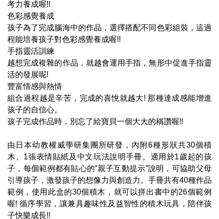
考力養成喔!!
色彩感覺養成
孩子為了完成腦海中的作品，選擇搭配不同色彩組裝，這過
程能培養孩子對色彩感覺養成喔!!
手指靈活訓練
越想完成複雜的作品，就越會運用手指，無形中促進手指靈
活的發展呢!
豐富情感與熱情
組合過程越是辛苦，完成的喜悅就越大! 那種達成感能增進
孩子的自信心。
孩子完成作品時，別忘了給寶貝一個大大的稱讚喔!!
由日本幼教權威學研集團所研發，內附6種形狀共30個積
木、1張表情貼紙及中文玩法說明手冊。適用於1歲起的孩
子，每個範例都有貼心的”親子互動提示”說明，可協助父母
引導孩子，激發孩子的想像力與創造力。手冊共有40種作品
範例，使用此盒的30個積木，就可以拼出書中的26個範例
喔! 循序學習，讓兼具趣味性及益智性的積木玩具，陪伴孩
子快樂成長!!