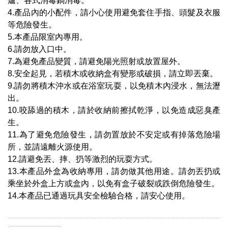
爐、各式消毒鍋消毒。
4.產品內的小配件，請小心使用避免套住手指、頭髮及衣服
等危險發生。
5.本產品限室內專用。
6.請勿放入口中。
7.為避免產品變質，請避免陽光照射或放置屋外。
8.安全起見，若積木或收納盒有變形或破損，請立即丟棄。
9.請勿將積木沖水或在浴室玩耍，以免積木內浸水，無法瀝
出。
10.咬舔過的積木，請於收納前擦拭乾淨，以免造成惡臭產
生。
11.為了避免危險發生，請勿置放於不安定或有掉落危險場
所，並請遠離火源使用。
12.請避免丟、摔、扔等激烈的玩耍方式。
13.本產品外盒為收納專用，請勿做其他用途。請勿丟扔或
乘坐於外盒上方或盒內，以免有盒子破裂或跌倒危險發生。
14.本產品已通過玩具安全檢驗合格，請安心使用。