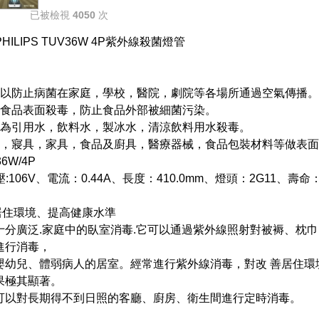
已被檢視
4050
次
PHILIPS TUV36W 4P紫外線殺菌燈管
: 可以防止病菌在家庭，學校，醫院，劇院等各場所通過空氣傳播
: 為食品表面殺毒，防止食品外部被細菌污染。
: 可為引用水，飲料水，製冰水，清涼飲料用水殺毒。
為衣物，寢具，家具，食品及廚具，醫療器械，食品包裝材料等做表面
36W/4P
:106V、電流：0.44A、長度：410.0mm、燈頭：2G11、壽命：
善居住環境、提高健康水準
十分廣泛.家庭中的臥室消毒.它可以通過紫外線照射對被褥、枕
進行消毒，
嬰幼兒、體弱病人的居室。經常進行紫外線消毒，對改 善居住環
果極其顯著。
可以對長期得不到日照的客廳、廚房、衛生間進行定時消毒。