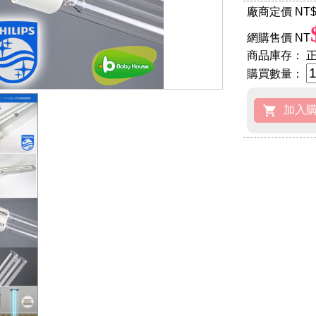
廠商定價 NT
$
網購售價 NT
商品庫存：
正
購買數量：