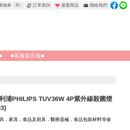
購物車
0
訂單查詢
最愛商品
聯絡我們
✖
■
■客服留言版■
浦PHILIPS TUV36W 4P紫外線殺菌燈
3)
具，家具，食品及廚具，醫療器械，食品包裝材料等做