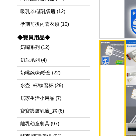
吸乳器/儲乳袋瓶 (12)
孕期前後內著衣類 (10)
◆寶貝用品◆
奶嘴系列 (12)
奶瓶系列 (4)
奶嘴鍊/奶粉盒 (22)
水壺_杯/練習杯 (29)
居家生活小用品 (7)
寶寶護膚乳液_霜 (6)
離乳幼童餐具 (97)