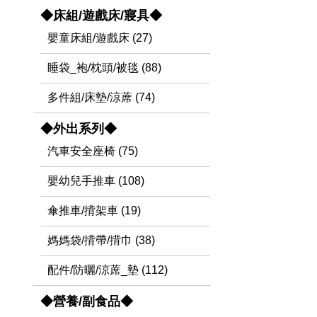
◆床組/遊戲床/寢具◆
嬰童床組/遊戲床 (27)
睡袋_袍/枕頭/被毯 (88)
多件組/床墊/涼蓆 (74)
◆外出系列◆
汽車安全座椅 (75)
嬰幼兒手推車 (108)
傘推車/揹架車 (19)
媽媽袋/揹帶/揹巾 (38)
配件/防曬/涼蓆_墊 (112)
◆營養/副食品◆