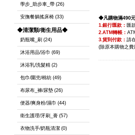
學步_助步車_帶 (26)
安撫餐躺搖床椅 (33)
◆凡購物滿490
1.銀行匯款：
匯
◆清潔類/衛生用品◆
2.ATM轉帳：
A
3.貨到付款：
請
奶瓶嘴_刷 (24)
(除原本購物之費
沐浴用品/浴巾 (69)
沐浴乳/洗髮精 (2)
包巾/圍兜/棉紡 (49)
布尿布_褲/尿墊 (26)
便器/爽身粉/濕巾 (44)
衛生護理/牙刷_膏 (57)
衣物洗手/奶瓶清潔 (0)