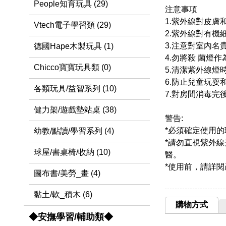
People知育玩具 (29)
注意事項
1.紫外線對皮
Vtech電子學習類 (29)
2.紫外線對有
3.注意對室內
德國Hape木製玩具 (1)
4.勿將殺 菌
Chicco寶寶玩具類 (0)
5.清潔紫外線燈
6.防止兒童玩耍
各類玩具/益智系列 (10)
7.對房間消毒完
健力架/遊戲墊站桌 (38)
警告:
*必須確定使用
幼教/點讀/學習系列 (4)
*請勿直視紫外
球屋/書桌椅/收納 (10)
醫。
*使用前，請詳閱
圖布書/美勞_畫 (4)
黏土/軟_積木 (6)
購物方式
◆安撫學習/輔助類◆