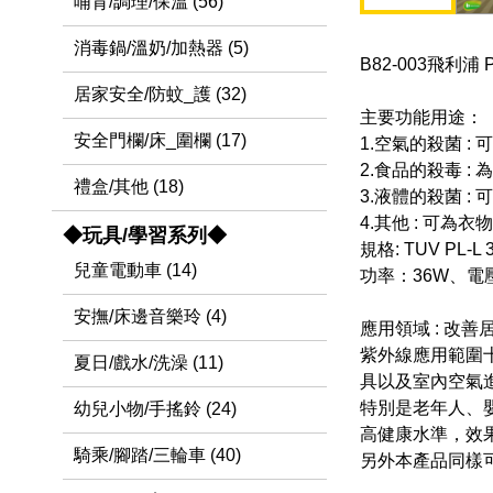
哺育/調理/保溫 (56)
消毒鍋/溫奶/加熱器 (5)
B82-003飛利浦 
居家安全/防蚊_護 (32)
主要功能用途：
安全門欄/床_圍欄 (17)
1.空氣的殺菌 
2.食品的殺毒 
禮盒/其他 (18)
3.液體的殺菌 
4.其他 : 可
◆玩具/學習系列◆
規格: TUV PL-L 
兒童電動車 (14)
功率：36W、電壓
安撫/床邊音樂玲 (4)
應用領域 : 改
紫外線應用範圍
夏日/戲水/洗澡 (11)
具以及室內空氣
特別是老年人、
幼兒小物/手搖鈴 (24)
高健康水準，效
騎乘/腳踏/三輪車 (40)
另外本產品同樣