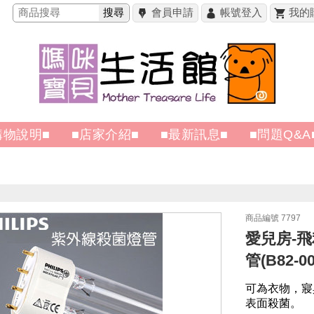
搜尋
會員申請
帳號登入
我的
購物說明■
■店家介紹■
■最新訊息■
■問題Q&A
商品編號 7797
愛兒房-飛利
管(B82-00
可為衣物，寢
表面殺菌。