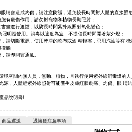
膚和眼睛會造成灼傷，請注意防護，避免較長時間對人體的直接照
機細胞有殺傷作用，請勿對寵物和植物長期照射；
名貴書畫進行遮擋，以防長時間紫外線照射氧化變色；
燈作為照明燈使用。消毒以適度為宜，不提倡長時間開著紫外燈；
時，請切斷電源，使用乾淨的軟布或酒 精輕擦，忌用汽油等有 
和接觸；
後，請即開窗通風。
的環境空間內無人員，無動、植物，且執行使用紫外線消毒燈的
線光源，人體經紫外線照射可能產生皮膚紅腫刺痛、灼傷、眼 睛
產品說明書!
商品運送
退換貨注意事項