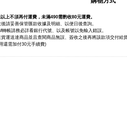
購物方式
元以上不須再付運費，未滿490需酌收80元運費。
款後請妥善保管匯款收據及明細、以便日後查詢。
TM轉帳請務必詳看銀行代號、以及帳號以免輸入錯誤。
在貨運送達商品並且查閱商品無誤、簽收之後再將該款項交付給
用還需加付30元手續費)