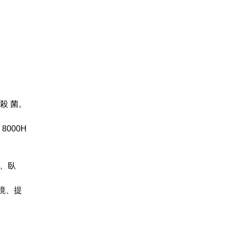
。
殺 菌。
8000H
巾、臥
境、提