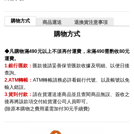
購物方式
商品運送
退換貨注意事項
購物方式
◆凡購物滿490元以上不須再付運費，未滿490需酌收80元
運費。
1.銀行匯款：
匯款後請妥善保管匯款收據及明細、以便日後
查詢。
2.ATM轉帳：
ATM轉帳請務必詳看銀行代號、以及帳號以免
輸入錯誤。
3.貨到付款：
請在貨運送達商品並且查閱商品無誤、簽收之
後再將該款項交付給貨運公司人員即可。
(除原本購物之費用還需加付30元手續費)