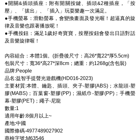
●開關&插頭插座：附有開關按鍵、插頭&2種插座，「按
壓」、「拔出」、「插入」玩耍樂趣一次滿足。
●手機螢幕：滑動螢幕，會變換畫面及發光喔！超逼真的旋
律及音樂也跟著播放呢！
●手機按鈕：滿足1歲好奇寶寶，按壓按鈕會發出日語對話
及音樂旋律喔！
內容組合：本體1個。(折疊後尺寸：高26*寬22*厚5.5cm)
包裝尺寸：寬36*高27*深8cm；總重：約1268g(含包裝)
品牌:People
品名:益智手提聲光遊戲機(HD016-2023)
主要材質:本體、鑰匙、插頭、夾子-塑膠(ABS)；水龍頭-塑
膠(MABS)；百葉窗-塑膠(PP)；濕紙巾-塑膠(PP)；手機螢
幕-塑膠(PET)；繩子-尼龍
數量:1
適用年齡:8個月以上~
產地:中國
國際條碼-4977489027902
商檢字號:M63546