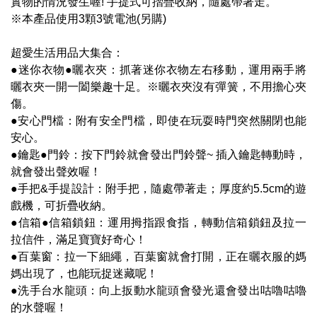
實物的情況發生喔! 手提式可摺疊收納，隨處帶著走。
※本產品使用3顆3號電池(另購)
超愛生活用品大集合：
●迷你衣物●曬衣夾：抓著迷你衣物左右移動，運用兩手將
曬衣夾一開一闔樂趣十足。※曬衣夾沒有彈簧，不用擔心夾
傷。
●安心門檔：附有安全門檔，即使在玩耍時門突然關閉也能
安心。
●鑰匙●門鈴：按下門鈴就會發出門鈴聲~ 插入鑰匙轉動時，
就會發出聲效喔！
●手把&手提設計：附手把，隨處帶著走；厚度約5.5cm的遊
戲機，可折疊收納。
●信箱●信箱鎖鈕：運用拇指跟食指，轉動信箱鎖鈕及拉一
拉信件，滿足寶寶好奇心！
●百葉窗：拉一下細繩，百葉窗就會打開，正在曬衣服的媽
媽出現了，也能玩捉迷藏呢！
●洗手台水龍頭：向上扳動水龍頭會發光還會發出咕嚕咕嚕
的水聲喔！