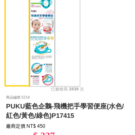
已被檢視
2838
次
商品編號 5218
PUKU藍色企鵝-飛機把手學習便座(水色/
紅色/黃色/綠色)P17415
廠商定價 NT
$ 450