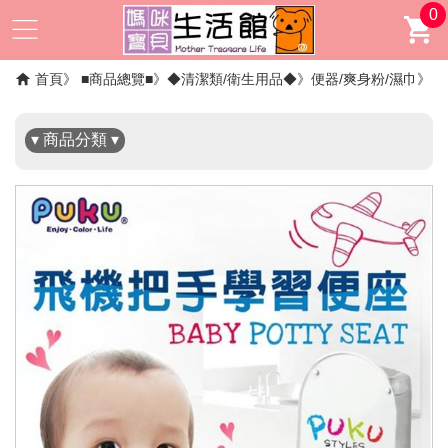
0
✖
首頁
■商品總覽■
◆清潔類/衛生用品◆
便器/爽身粉/濕巾
▾ 商品分類 ▾