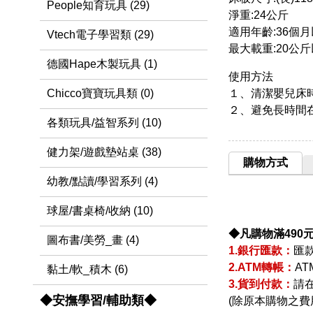
People知育玩具 (29)
淨重:24公斤
適用年齡:36個
Vtech電子學習類 (29)
最大載重:20公
德國Hape木製玩具 (1)
使用方法
１、清潔嬰兒床
Chicco寶寶玩具類 (0)
２、避免長時間
各類玩具/益智系列 (10)
健力架/遊戲墊站桌 (38)
購物方式
幼教/點讀/學習系列 (4)
球屋/書桌椅/收納 (10)
◆凡購物滿490
圖布書/美勞_畫 (4)
1.銀行匯款：
匯
2.ATM轉帳：
A
黏土/軟_積木 (6)
3.貨到付款：
請
◆安撫學習/輔助類◆
(除原本購物之費