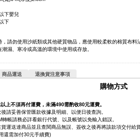
月以下嬰兒
斤以下
時，請勿使用沙紙類或其他硬質物品，應使用較柔軟的棉質布料
在潮濕、寒冷或高溫的環境中使用或存放。
商品運送
退換貨注意事項
購物方式
元以上不須再付運費，未滿490需酌收80元運費。
款後請妥善保管匯款收據及明細、以便日後查詢。
TM轉帳請務必詳看銀行代號、以及帳號以免輸入錯誤。
在貨運送達商品並且查閱商品無誤、簽收之後再將該款項交付給
用還需加付30元手續費)