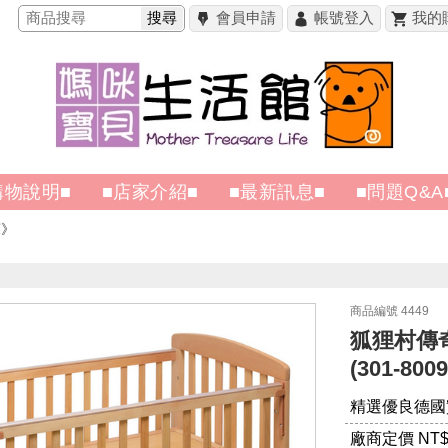
搜尋
會員申請
帳號登入
我的
購物說明■
■店家介紹■
■最新訊息■
■問題Q&A
床
商品編號 4449
狐狸村傳
(301-8009
精選優良德國
廠商定價 NT
$