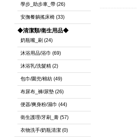
學步_助步車_帶 (26)
安撫餐躺搖床椅 (33)
◆清潔類/衛生用品◆
奶瓶嘴_刷 (24)
沐浴用品/浴巾 (69)
沐浴乳/洗髮精 (2)
包巾/圍兜/棉紡 (49)
布尿布_褲/尿墊 (26)
便器/爽身粉/濕巾 (44)
衛生護理/牙刷_膏 (57)
衣物洗手/奶瓶清潔 (0)