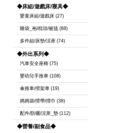
◆床組/遊戲床/寢具◆
嬰童床組/遊戲床 (27)
睡袋_袍/枕頭/被毯 (88)
多件組/床墊/涼蓆 (74)
◆外出系列◆
汽車安全座椅 (75)
嬰幼兒手推車 (108)
傘推車/揹架車 (19)
媽媽袋/揹帶/揹巾 (38)
配件/防曬/涼蓆_墊 (112)
◆營養/副食品◆