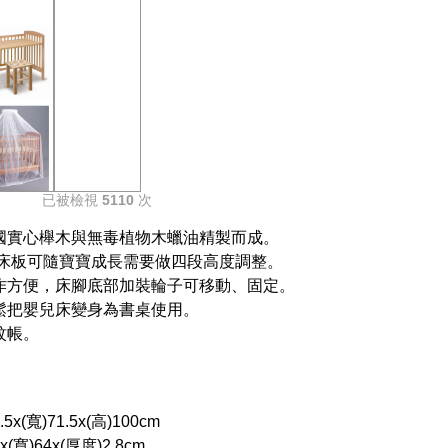
已被檢視
5110
次
國實心櫸木與無毒植物木蠟油精製而成。
:床板可隨寶寶成長需要做四段高度調整。
作方便，床腳底部加裝輪子可移動、固定。
鬆把嬰兒床變身為書桌使用。
蚊帳。
。
5x(寬)71.5x(高)100cm
(寬)64x(厚度)2.8cm