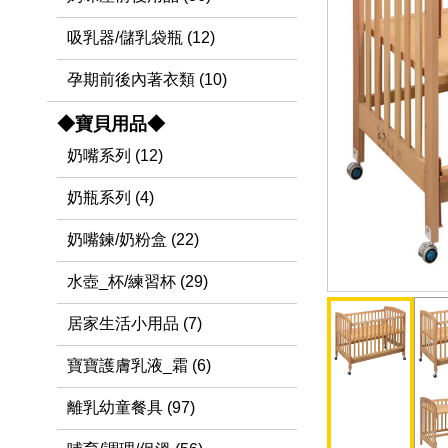
吸乳器/儲乳袋瓶 (12)
孕期前後內著衣類 (10)
◆寶貝用品◆
奶嘴系列 (12)
奶瓶系列 (4)
奶嘴鍊/奶粉盒 (22)
水壺_杯/練習杯 (29)
居家生活小用品 (7)
寶寶護膚乳液_霜 (6)
離乳幼童餐具 (97)