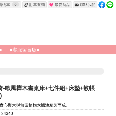
購物車
0
訂單查詢
最愛商品
聯絡我們
✖
■
■客服留言版■
奇-歐風櫸木書桌床+七件組+床墊+蚊帳
)
實心櫸木與無毒植物木蠟油精製而成。
 24340