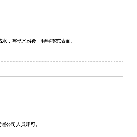
沾水，擦乾水份後，輕輕擦式表面。
貨運公司人員即可。