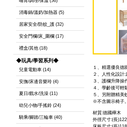
哺育/調理/保溫 (56)
消毒鍋/溫奶/加熱器 (5)
居家安全/防蚊_護 (32)
安全門欄/床_圍欄 (17)
禮盒/其他 (18)
◆玩具/學習系列◆
１、精選優良德
兒童電動車 (14)
２、人性化設計
３、護欄升降操
安撫/床邊音樂玲 (4)
４、學齡後可輕
夏日/戲水/洗澡 (11)
５、另附贈精美
※不含圖示椅子
幼兒小物/手搖鈴 (24)
材質:德國櫸木
騎乘/腳踏/三輪車 (40)
外徑尺寸:(長)122.
床板尺寸:(長)118x