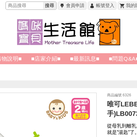
搜尋
會員申請
帳號登入
我的
購物說明■
■店家介紹■
■最新訊息■
■問題Q&A
商品編號 6326
唯可LEB
手)LB007
從母乳到離乳
就是”湯匙”了