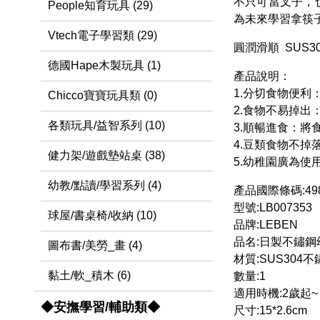
不只可當叉子，
People知育玩具 (29)
為未來學習拿筷
Vtech電子學習類 (29)
圓潤滑順 SUS
德國Hape木製玩具 (1)
產品說明：
1.分切食物便利
Chicco寶寶玩具類 (0)
2.食物不易掉
各類玩具/益智系列 (10)
3.順暢進食：
4.豆類食物不掉
健力架/遊戲墊站桌 (38)
5.幼稚園廣為使
幼教/點讀/學習系列 (4)
產品國際條碼:4988
型號:LB007353
球屋/書桌椅/收納 (10)
品牌:LEBEN
品名:日製不鏽鋼
圖布書/美勞_畫 (4)
材質:SUS304
黏土/軟_積木 (6)
數量:1
適用時機:2歲起~
◆安撫學習/輔助類◆
尺寸:15*2.6cm