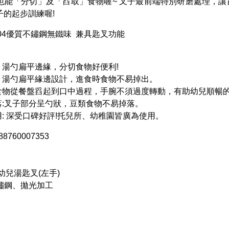
也能「分切」及「舀取」食物喔~ 叉子最前端特別研磨處理，
子的起步訓練喔!
304優質不鏽鋼無鐵味 兼具匙叉功能
：湯勺扁平邊緣，分切食物好便利!
出：湯勺扁平緣邊設計，進食時食物不易掉出。
將食物從餐盤舀起到口中過程，手腕不須過度轉動，有助幼兒順暢
落:叉子部分呈勺狀，豆類食物不易掉落。
用: 深受口碑好評!托兒所、幼稚園皆廣為使用。
760007353
幼兒湯匙叉(左手)
不鏽鋼、拋光加工