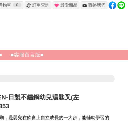
購物車
0
訂單查詢
最愛商品
聯絡我們
✖
■
■客服留言版■
EN-日製不鏽鋼幼兒湯匙叉(左
353
期，是嬰兒在飲食上自立成長的一大步，能輔助學習的
。