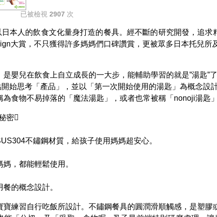
已被檢視
2907
次
是以日本人的飲食文化量身打造的餐具。經不斷的研究開發，追求精工設計而
fe design大賞，不只獲得許多媽媽們口碑讚賞，更被眾多日本托兒所
，是嬰兒在飲食上自立成長的一大步，能輔助學習的就是”湯匙”
個原點開始思考「產品」，並以「第一次開始使用的湯匙」為概念設
為食物不易掉落的「魔法湯匙」，或者也常被稱「nonoji湯匙」
的秘密
US304不鏽鋼材質，給孩子使用媽媽超安心。
媽媽，都能輕鬆使用。
用餐的概念設計。
寶寶練習自行吃飯所設計。不鏽鋼餐具的圓潤滑順觸感，是塑膠