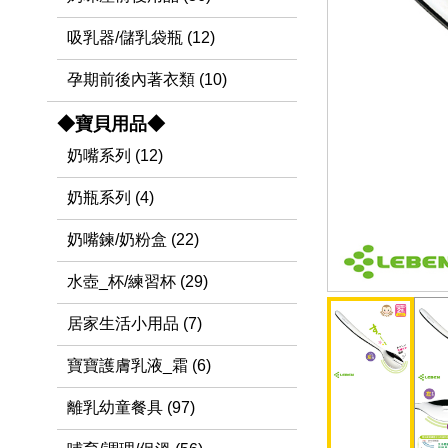
吸乳器/儲乳袋瓶 (12)
孕期前後內著衣類 (10)
◆寶貝用品◆
奶嘴系列 (12)
奶瓶系列 (4)
奶嘴鍊/奶粉盒 (22)
水壺_杯/練習杯 (29)
居家生活小用品 (7)
寶寶護膚乳液_霜 (6)
離乳幼童餐具 (97)