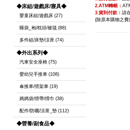
2.ATM轉帳：
A
◆床組/遊戲床/寢具◆
3.貨到付款：
請
嬰童床組/遊戲床 (27)
(除原本購物之費
睡袋_袍/枕頭/被毯 (88)
多件組/床墊/涼蓆 (74)
◆外出系列◆
汽車安全座椅 (75)
嬰幼兒手推車 (108)
傘推車/揹架車 (19)
媽媽袋/揹帶/揹巾 (38)
配件/防曬/涼蓆_墊 (112)
◆營養/副食品◆