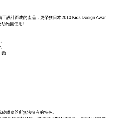
成的產品，更榮獲日本2010 Kids Design Awar
及幼稚園使用!
了。
計。
呢!
或矽膠食器所無法擁有的特色。