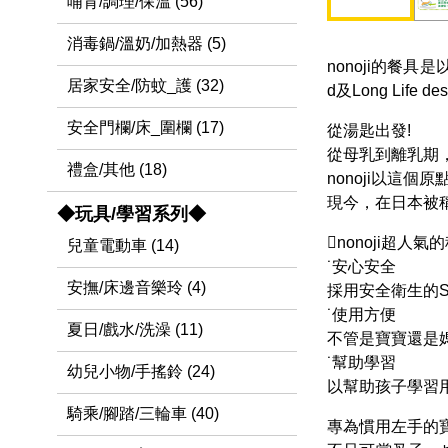
哺育/調理/保溫 (56)
消毒鍋/溫奶/加熱器 (5)
nonoji的餐具
居家安全/防蚊_護 (32)
d及Long Li
安全門欄/床_圍欄 (17)
從湯匙出發!
從母乳到離乳期
禮盒/其他 (18)
nonoji以這
現今，在日本被稱
◆玩具/學習系列◆
nonoji超人氣
兒童電動車 (14)
˙安心安全
安撫/床邊音樂玲 (4)
採用安全衛生的S
˙使用方便
夏日/戲水/洗澡 (11)
不管是寶寶還是
˙幫助學習
幼兒小物/手搖鈴 (24)
以幫助孩子學習
騎乘/腳踏/三輪車 (40)
專為慣用左手的