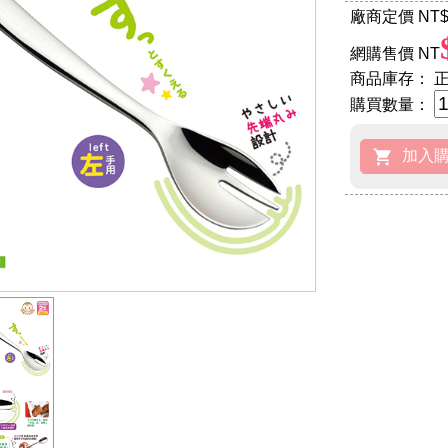
廠商定價 NT
$
網購售價 NT
商品庫存：
正
購買數量：