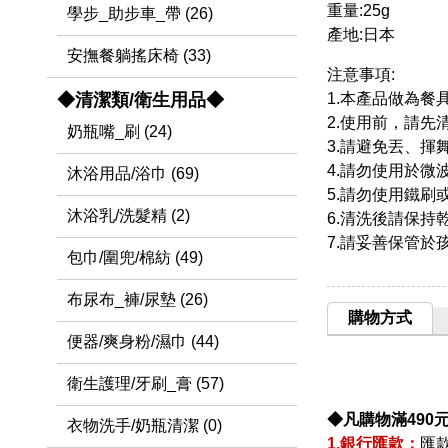
重量:25g
學步_助步車_帶 (26)
產地:日本
安撫餐躺搖床椅 (33)
注意事項:
◆清潔類/衛生用品◆
1.本產品做為
2.使用前，請先
奶瓶嘴_刷 (24)
3.請避免丟、揮
4.請勿使用於微
沐浴用品/浴巾 (69)
5.請勿使用鐵
沐浴乳/洗髮精 (2)
6.清洗後請保持
7.請妥善保管於
包巾/圍兜/棉紡 (49)
布尿布_褲/尿墊 (26)
購物方式
便器/爽身粉/濕巾 (44)
衛生護理/牙刷_膏 (57)
◆凡購物滿490
衣物洗手/奶瓶清潔 (0)
1.銀行匯款：
匯