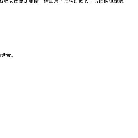
讓舀取食物更加順暢。橢圓扁平把柄好握取，長把柄也能成
的進食。