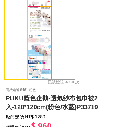
已被檢視
3269
次
商品編號 8461-粉色
PUKU藍色企鵝-透氣紗布包巾被2
入-120*120cm(粉色/水藍)P33719
廠商定價 NT
$ 1280
$ 960