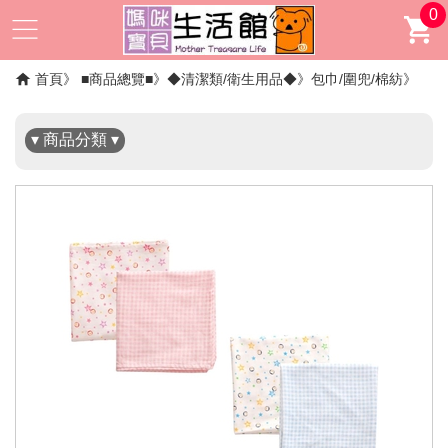
0
✖
首頁
■商品總覽■
◆清潔類/衛生用品◆
包巾/圍兜/棉紡
▾ 商品分類 ▾