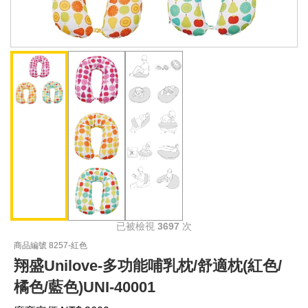
已被檢視
3697
次
商品編號 8257-紅色
翔盛Unilove-多功能哺乳枕/舒適枕(紅色/
橘色/藍色)UNI-40001