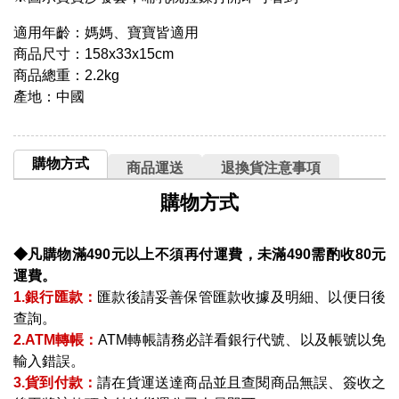
適用年齡：媽媽、寶寶皆適用
商品尺寸：158x33x15cm
商品總重：2.2kg
產地：中國
購物方式
商品運送
退換貨注意事項
購物方式
◆凡購物滿490元以上不須再付運費，未滿490需酌收80元
運費。
1.銀行匯款：
匯款後請妥善保管匯款收據及明細、以便日後
查詢。
2.ATM轉帳：
ATM轉帳請務必詳看銀行代號、以及帳號以免
輸入錯誤。
3.貨到付款：
請在貨運送達商品並且查閱商品無誤、簽收之