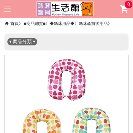
0
✖
首頁
■商品總覽■
◆媽咪用品◆
媽咪產前後用品
▾ 商品分類 ▾