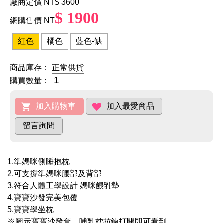
廠商定價 NT
$ 3600
$ 1900
網購售價 NT
紅色
橘色
藍色-缺
商品庫存：
正常供貨
購買數量：
1.準媽咪側睡抱枕
2.可支撐準媽咪腰部及背部
3.符合人體工學設計 媽咪餵乳墊
4.寶寶沙發完美包覆
5.寶寶學坐枕
※圖示寶寶沙發套，哺乳枕拉鍊打開即可看到