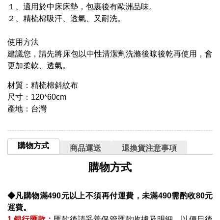
１、適用於中床床墊，包裹後有歐洲品味。
２、精梳棉吸汗、透氣、又耐洗。
使用方法
建議您，請先將床包以中性清潔劑洗滌後晾後乾再使用，會
更加柔軟、透氣。
材質：精梳棉斜紋布
尺寸：120*60cm
產地：台灣
購物方式
商品運送
退換貨注意事項
購物方式
◆凡購物滿490元以上不須再付運費，未滿490需酌收80元
運費。
1.銀行匯款：
匯款後請妥善保管匯款收據及明細、以便日後