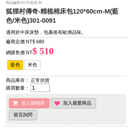
商品編號 8176-藍色-M
狐狸村傳奇-精梳棉床包120*60cm-M(藍
色/米色)301-0091
適用於中床床墊，包裹後有歐洲品味。
廠商定價 NT
$ 680
$ 510
網購售價 NT
藍色
米色
商品庫存：
正常供貨
購買數量：