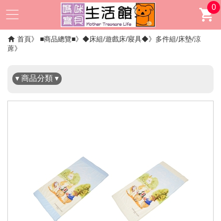
0
✖
首頁
■商品總覽■
◆床組/遊戲床/寢具◆
多件組/床墊/涼
蓆
▾ 商品分類 ▾