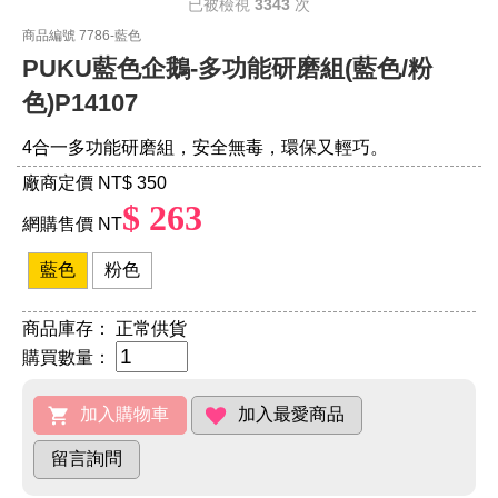
已被檢視
3343
次
商品編號 7786-藍色
PUKU藍色企鵝-多功能研磨組(藍色/粉
色)P14107
4合一多功能研磨組，安全無毒，環保又輕巧。
廠商定價 NT
$ 350
$ 263
網購售價 NT
藍色
粉色
商品庫存：
正常供貨
購買數量：