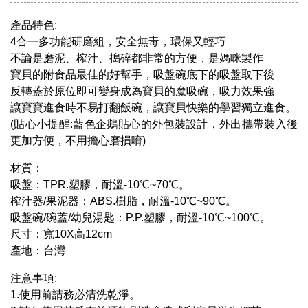
產品特色:
4合一多功能研磨組，安全無毒，環保又輕巧
不論是磨泥、榨汁、搗碎都非常的方便，是媽咪製作
寶貝的附食品最佳的好幫手，吸盤碗底下的吸盤取下後
反轉蓋於原位即可變身成為寶貝的魔吸碗，吸力效果強
讓寶寶進食時不易打翻飯碗，讓寶貝快樂的學習獨立進食。
(貼心小提醒:藍色企鵝貼心的外包裝設計，外出攜帶裝入後
更加方便，不用擔心磨損唷)
材質：
吸盤：TPR.塑膠，耐溫-10℃~70℃。
榨汁器/果泥器：ABS.樹脂，耐溫-10℃~90℃。
吸盤碗/碗蓋/幼兒湯匙：P.P.塑膠，耐溫-10℃~100℃。
尺寸：寬10X高12cm
產地：台灣
注意事項:
1.使用前請務必清洗乾淨。