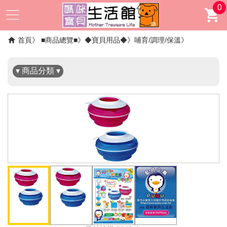
0
✖
首頁
■商品總覽■
◆寶貝用品◆
哺育/調理/保溫
▾ 商品分類 ▾