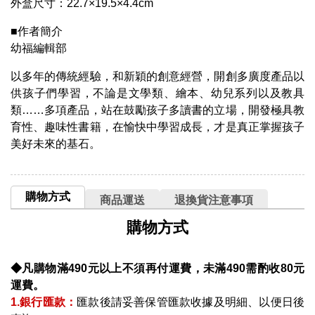
外盒尺寸：22.7×19.5×4.4cm
■作者簡介
幼福編輯部
以多年的傳統經驗，和新穎的創意經營，開創多廣度產品以
供孩子們學習，不論是文學類、繪本、幼兒系列以及教具
類……多項產品，站在鼓勵孩子多讀書的立場，開發極具教
育性、趣味性書籍，在愉快中學習成長，才是真正掌握孩子
美好未來的基石。
購物方式
商品運送
退換貨注意事項
購物方式
◆凡購物滿490元以上不須再付運費，未滿490需酌收80元
運費。
1.銀行匯款：
匯款後請妥善保管匯款收據及明細、以便日後