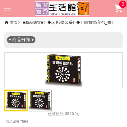
0
✖
首頁
■商品總覽■
◆玩具/學習系列◆
圖布書/美勞_畫
▾ 商品分類 ▾
已被檢視
3520
次
商品編號 7564