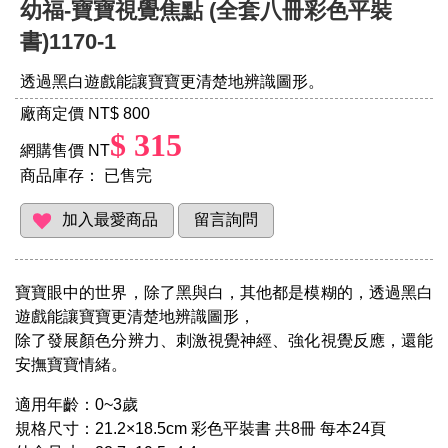
幼福-寶寶視覺焦點 (全套八冊彩色平裝
書)1170-1
透過黑白遊戲能讓寶寶更清楚地辨識圖形。
廠商定價 NT
$ 800
$ 315
網購售價 NT
商品庫存：
已售完
寶寶眼中的世界，除了黑與白，其他都是模糊的，透過黑白
遊戲能讓寶寶更清楚地辨識圖形，
除了發展顏色分辨力、刺激視覺神經、強化視覺反應，還能
安撫寶寶情緒。
適用年齡：0~3歲
規格尺寸：21.2×18.5cm 彩色平裝書 共8冊 每本24頁