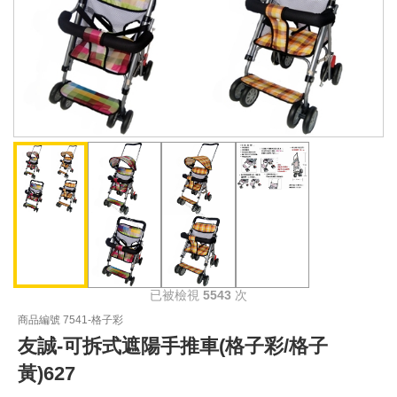
已被檢視
5543
次
商品編號 7541-格子彩
友誠-可拆式遮陽手推車(格子彩/格子
黃)627