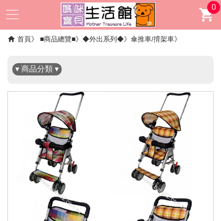
0
✖
首頁
■商品總覽■
◆外出系列◆
傘推車/揹架車
▾ 商品分類 ▾