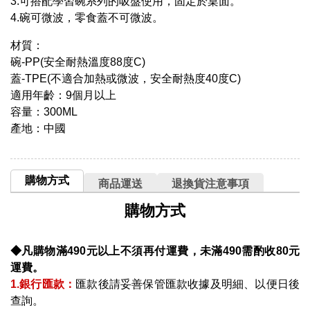
3.可搭配學習碗系列的吸盤使用，固定於桌面。
4.碗可微波，零食蓋不可微波。
材質：
碗-PP(安全耐熱溫度88度C)
蓋-TPE(不適合加熱或微波，安全耐熱度40度C)
適用年齡：9個月以上
容量：300ML
產地：中國
購物方式
商品運送
退換貨注意事項
購物方式
◆凡購物滿490元以上不須再付運費，未滿490需酌收80元
運費。
1.銀行匯款：
匯款後請妥善保管匯款收據及明細、以便日後
查詢。