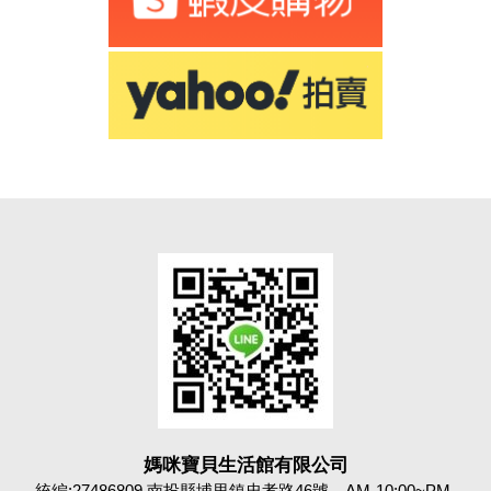
媽咪寶貝生活館有限公司
統編:27486809 南投縣埔里鎮忠孝路46號。AM-10:00~PM-