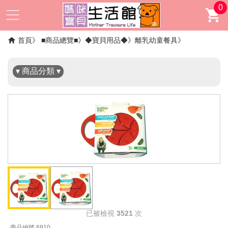
0
✖
首頁
■商品總覽■
◆寶貝用品◆
離乳幼童餐具
▾ 商品分類 ▾
已被檢視
3521
次
商品編號 6910