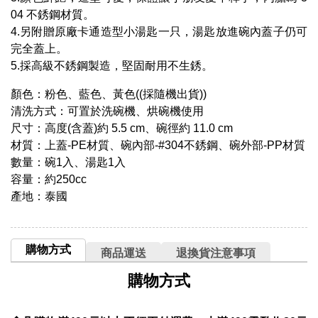
04 不銹鋼材質。
4.另附贈原廠卡通造型小湯匙一只，湯匙放進碗內蓋子仍可
完全蓋上。
5.採高級不銹鋼製造，堅固耐用不生銹。
顏色：粉色、藍色、黃色((採隨機出貨))
清洗方式：可置於洗碗機、烘碗機使用
尺寸：高度(含蓋)約 5.5 cm、碗徑約 11.0 cm
材質：上蓋-PE材質、碗內部-#304不銹鋼、碗外部-PP材質
數量：碗1入、湯匙1入
容量：約250cc
產地：泰國
購物方式
商品運送
退換貨注意事項
購物方式