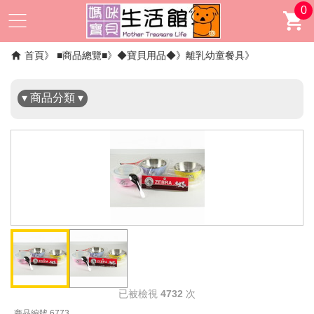
0
✖
首頁
■商品總覽■
◆寶貝用品◆
離乳幼童餐具
▾ 商品分類 ▾
已被檢視
4732
次
商品編號 6773