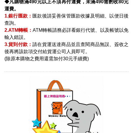
◆凡購物滿490元以上不須再付運費，未滿490需酌收80元
運費。
1.銀行匯款：
匯款後請妥善保管匯款收據及明細、以便日後
查詢。
2.ATM轉帳：
ATM轉帳請務必詳看銀行代號、以及帳號以免
輸入錯誤。
3.貨到付款：
請在貨運送達商品並且查閱商品無誤、簽收之
後再將該款項交付給貨運公司人員即可。
(除原本購物之費用還需加付30元手續費)