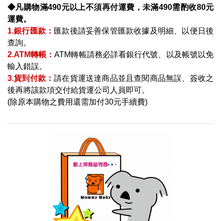
◆凡購物滿490元以上不須再付運費，未滿490需酌收80元
運費。
1.銀行匯款：
匯款後請妥善保管匯款收據及明細、以便日後
查詢。
2.ATM轉帳：
ATM轉帳請務必詳看銀行代號、以及帳號以免
輸入錯誤。
3.貨到付款：
請在貨運送達商品並且查閱商品無誤、簽收之
後再將該款項交付給貨運公司人員即可。
(除原本購物之費用還需加付30元手續費)