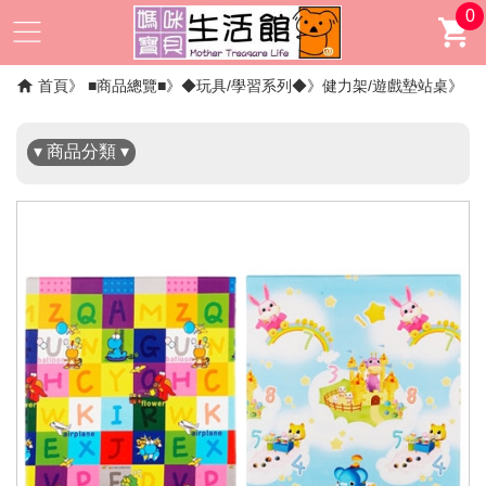
0
✖
首頁
■商品總覽■
◆玩具/學習系列◆
健力架/遊戲墊站桌
▾ 商品分類 ▾