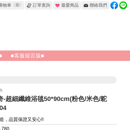
購物車
0
訂單查詢
最愛商品
聯絡我們
✖
■
■客服留言版■
色
-超細纖維浴毯50*90cm(粉色/米色/鴕
04
造，品質保證又安心!!
 780