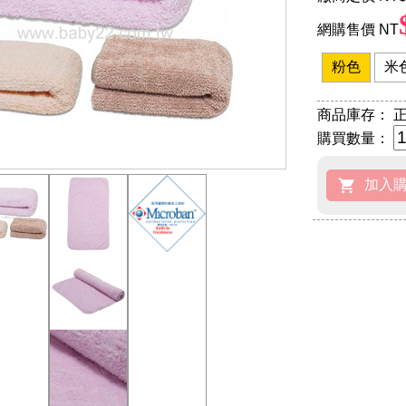
網購售價 NT
粉色
米
商品庫存：
正
購買數量：