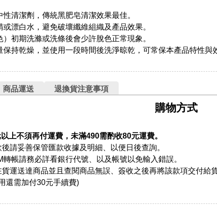
中性清潔劑，傳統黑肥皂清潔效果最佳。
精或漂白水，避免破壞纖維組織及產品效果。
色）初期洗滌或洗條後會少許脫色正常現象。
量保持乾燥，並使用一段時間後洗淨晾乾，可常保本產品特性與
商品運送
退換貨注意事項
購物方式
元以上不須再付運費，未滿490需酌收80元運費。
款後請妥善保管匯款收據及明細、以便日後查詢。
TM轉帳請務必詳看銀行代號、以及帳號以免輸入錯誤。
在貨運送達商品並且查閱商品無誤、簽收之後再將該款項交付給
用還需加付30元手續費)