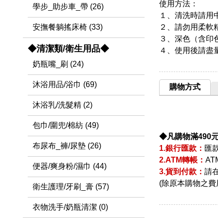
使用方法：
學步_助步車_帶 (26)
１、清洗時請用
２、請勿用柔軟
安撫餐躺搖床椅 (33)
３、深色（含印
◆清潔類/衛生用品◆
４、使用後請盡
奶瓶嘴_刷 (24)
沐浴用品/浴巾 (69)
購物方式
沐浴乳/洗髮精 (2)
包巾/圍兜/棉紡 (49)
◆凡購物滿490
布尿布_褲/尿墊 (26)
1.銀行匯款：
匯
2.ATM轉帳：
A
便器/爽身粉/濕巾 (44)
3.貨到付款：
請
(除原本購物之費
衛生護理/牙刷_膏 (57)
衣物洗手/奶瓶清潔 (0)