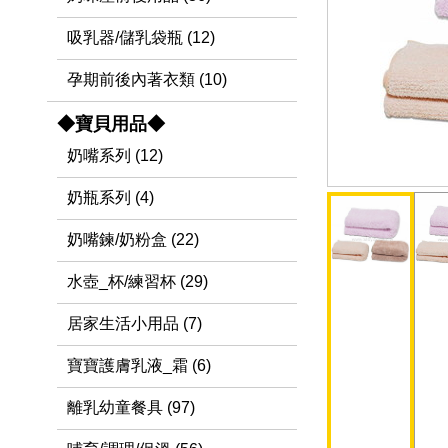
吸乳器/儲乳袋瓶 (12)
孕期前後內著衣類 (10)
◆寶貝用品◆
奶嘴系列 (12)
奶瓶系列 (4)
奶嘴鍊/奶粉盒 (22)
水壺_杯/練習杯 (29)
居家生活小用品 (7)
寶寶護膚乳液_霜 (6)
離乳幼童餐具 (97)