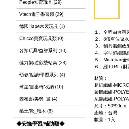
People知育玩具 (29)
Vtech電子學習類 (29)
德國Hape木製玩具 (1)
１、全程由台灣
Chicco寶寶玩具類 (0)
２、8倍單位吸
３、獨具溫觸效
各類玩具/益智系列 (10)
４、字型超細纖
５、Microb
健力架/遊戲墊站桌 (38)
６、經TTRI
幼教/點讀/學習系列 (4)
材質：
超細纖維-MICRO
球屋/書桌椅/收納 (10)
聚脂纖維-POLYE
尼龍纖維-POLYAM
圖布書/美勞_畫 (4)
尺寸：50*90cm
黏土/軟_積木 (6)
產地：台灣
數量：1入
◆安撫學習/輔助類◆