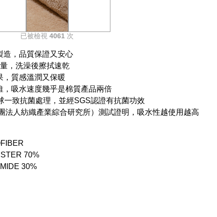
已被檢視
4061
次
製造，品質保證又安心
水量，洗澡後擦拭速乾
果，質感溫潤又保暖
維，吸水速度幾乎是棉質產品兩倍
an全球一致抗菌處理，並經SGS認證有抗菌功效
（財團法人紡織產業綜合研究所）測試證明，吸水性越使用越高
FIBER
STER 70%
IDE 30%