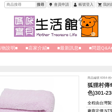
搜尋
會員申請
帳號登入
我的
購物說明■
■店家介紹■
■最新訊息■
■問題Q&A
商品編號 6064-粉
狐狸村傳奇
色)301-23
全程由台灣製
廠商定價 NT
$