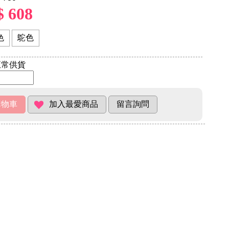
$ 608
色
鴕色
常供貨