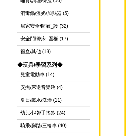
哺育/調理/保溫 (56)
消毒鍋/溫奶/加熱器 (5)
居家安全/防蚊_護 (32)
安全門欄/床_圍欄 (17)
禮盒/其他 (18)
◆玩具/學習系列◆
兒童電動車 (14)
安撫/床邊音樂玲 (4)
夏日/戲水/洗澡 (11)
幼兒小物/手搖鈴 (24)
騎乘/腳踏/三輪車 (40)