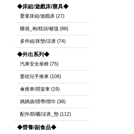
◆床組/遊戲床/寢具◆
嬰童床組/遊戲床 (27)
睡袋_袍/枕頭/被毯 (88)
多件組/床墊/涼蓆 (74)
◆外出系列◆
汽車安全座椅 (75)
嬰幼兒手推車 (108)
傘推車/揹架車 (19)
媽媽袋/揹帶/揹巾 (38)
配件/防曬/涼蓆_墊 (112)
◆營養/副食品◆