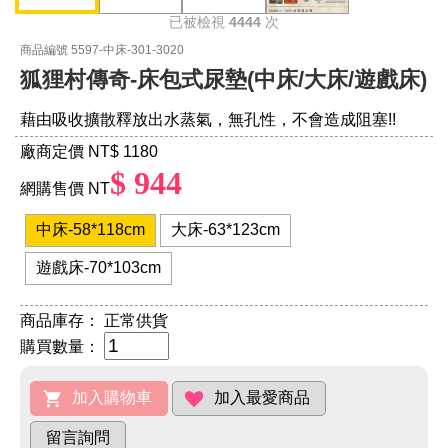
已被檢視
4444
次
商品編號 5597-中床-301-3020
狐狸村傳奇-床包式尿墊(中床/大床/遊戲床)
藉由吸收擴散釋放出水蒸氣，無孔性，不會造成阻塞!!
廠商定價 NT
$ 1180
$ 944
網購售價 NT
中床-58*118cm
大床-63*123cm
遊戲床-70*103cm
商品庫存：
正常供貨
購買數量：