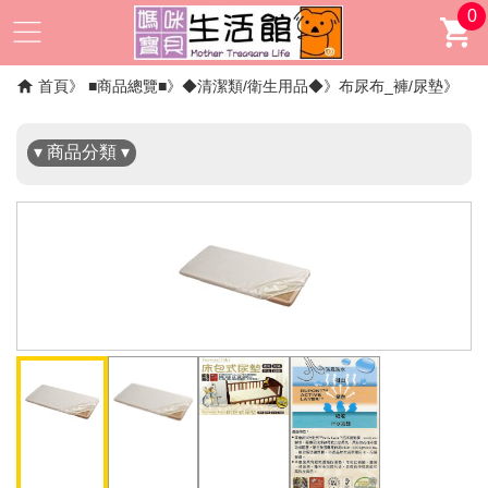
0
✖
首頁
■商品總覽■
◆清潔類/衛生用品◆
布尿布_褲/尿墊
▾ 商品分類 ▾