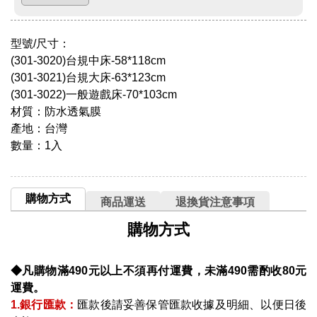
型號/尺寸：
(301-3020)台規中床-58*118cm
(301-3021)台規大床-63*123cm
(301-3022)一般遊戲床-70*103cm
材質：防水透氣膜
產地：台灣
數量：1入
購物方式
商品運送
退換貨注意事項
購物方式
◆凡購物滿490元以上不須再付運費，未滿490需酌收80元
運費。
1.銀行匯款：
匯款後請妥善保管匯款收據及明細、以便日後