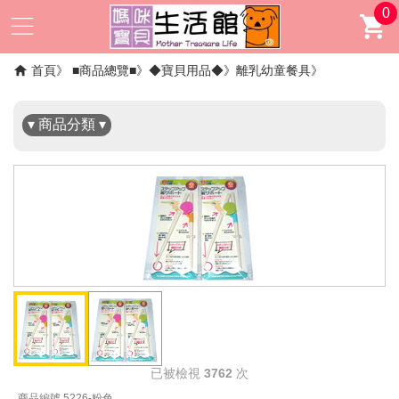
0
✖
首頁
■商品總覽■
◆寶貝用品◆
離乳幼童餐具
▾ 商品分類 ▾
已被檢視
3762
次
商品編號 5226-粉色