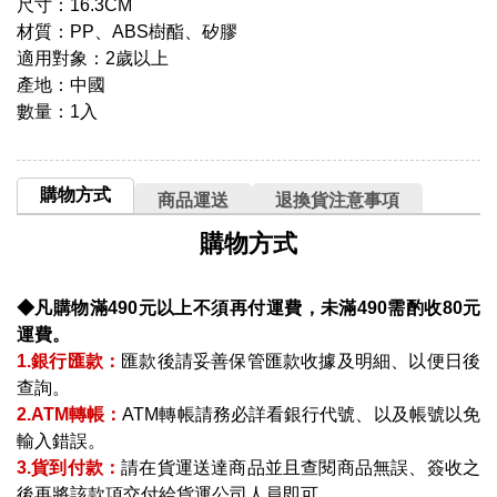
尺寸：16.3CM
材質：PP、ABS樹酯、矽膠
適用對象：2歲以上
產地：中國
數量：1入
購物方式
商品運送
退換貨注意事項
購物方式
◆凡購物滿490元以上不須再付運費，未滿490需酌收80元
運費。
1.銀行匯款：
匯款後請妥善保管匯款收據及明細、以便日後
查詢。
2.ATM轉帳：
ATM轉帳請務必詳看銀行代號、以及帳號以免
輸入錯誤。
3.貨到付款：
請在貨運送達商品並且查閱商品無誤、簽收之
後再將該款項交付給貨運公司人員即可。