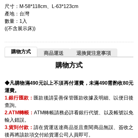
尺寸：M-58*118cm、L-63*123cm
產地：台灣
數量：1入
((不含展示床))
購物方式
商品運送
退換貨注意事項
購物方式
◆凡購物滿490元以上不須再付運費，未滿490需酌收80元
運費。
1.銀行匯款：
匯款後請妥善保管匯款收據及明細、以便日後
查詢。
2.ATM轉帳：
ATM轉帳請務必詳看銀行代號、以及帳號以免
輸入錯誤。
3.貨到付款：
請在貨運送達商品並且查閱商品無誤、簽收之
後再將該款項交付給貨運公司人員即可。