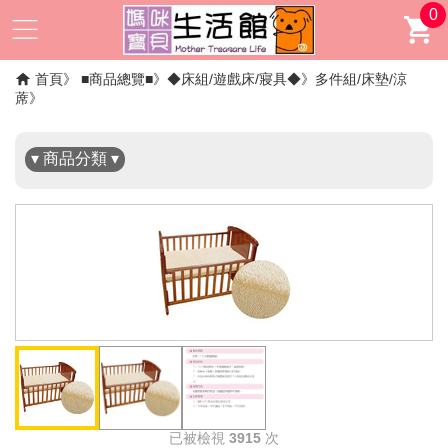
0
✖
首頁
■商品總覽■
◆床組/遊戲床/寢具◆
多件組/床墊/涼
蓆
▾ 商品分類 ▾
已被檢視
3915
次