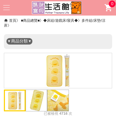
0
✖
首頁
■商品總覽■
◆床組/遊戲床/寢具◆
多件組/床墊/涼
蓆
▾ 商品分類 ▾
已被檢視
4716
次