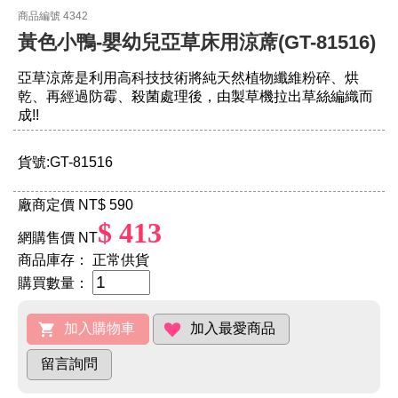
商品編號 4342
黃色小鴨-嬰幼兒亞草床用涼蓆(GT-81516)
亞草涼蓆是利用高科技技術將純天然植物纖維粉碎、烘
乾、再經過防霉、殺菌處理後，由製草機拉出草絲編織而
成!!
貨號:GT-81516
廠商定價 NT
$ 590
$ 413
網購售價 NT
商品庫存：
正常供貨
購買數量：