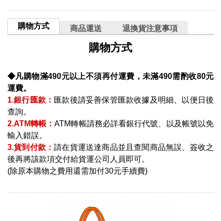
購物方式
商品運送
退換貨注意事項
購物方式
◆凡購物滿490元以上不須再付運費，未滿490需酌收80元
運費。
1.銀行匯款：
匯款後請妥善保管匯款收據及明細、以便日後
查詢。
2.ATM轉帳：
ATM轉帳請務必詳看銀行代號、以及帳號以免
輸入錯誤。
3.貨到付款：
請在貨運送達商品並且查閱商品無誤、簽收之
後再將該款項交付給貨運公司人員即可。
(除原本購物之費用還需加付30元手續費)