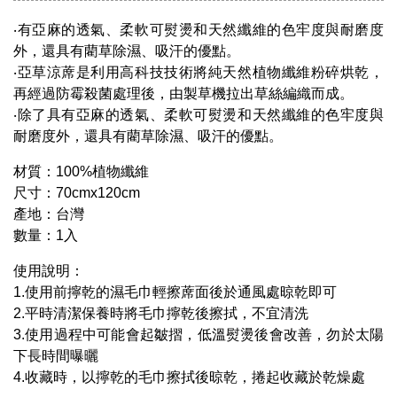
‧有亞麻的透氣、柔軟可熨燙和天然纖維的色牢度與耐磨度
外，還具有藺草除濕、吸汗的優點。
‧亞草涼蓆是利用高科技技術將純天然植物纖維粉碎烘乾，
再經過防霉殺菌處理後，由製草機拉出草絲編織而成。
‧除了具有亞麻的透氣、柔軟可熨燙和天然纖維的色牢度與
耐磨度外，還具有藺草除濕、吸汗的優點。
材質：100%植物纖維
尺寸：70cmx120cm
產地：台灣
數量：1入
使用說明：
1.使用前擰乾的濕毛巾輕擦蓆面後於通風處晾乾即可
2.平時清潔保養時將毛巾擰乾後擦拭，不宜清洗
3.使用過程中可能會起皺摺，低溫熨燙後會改善，勿於太陽
下長時間曝曬
4.收藏時，以擰乾的毛巾擦拭後晾乾，捲起收藏於乾燥處