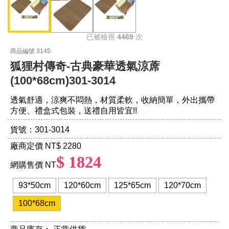
已被檢視
4469
次
商品編號 3145
狐狸村傳奇-古典豪華透氣涼蓆
(100*68cm)301-3014
透氣舒適，涼爽不悶熱，材質柔軟，收納簡單，外出攜帶
方便、禮盒式包裝，送禮自用皆宜!!
貨號：301-3014
廠商定價 NT
$ 2280
$ 1824
網購售價 NT
93*50cm
120*60cm
125*65cm
120*70cm
100*68cm