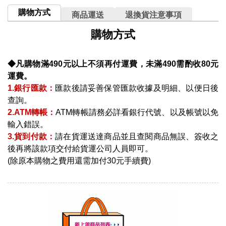
購物方式
商品運送
退換貨注意事項
購物方式
◆凡購物滿490元以上不須再付運費，未滿490需酌收80元
運費。
1.銀行匯款：
匯款後請妥善保管匯款收據及明細、以便日後
查詢。
2.ATM轉帳：
ATM轉帳請務必詳看銀行代號、以及帳號以免
輸入錯誤。
3.貨到付款：
請在貨運送達商品並且查閱商品無誤、簽收之
後再將該款項交付給貨運公司人員即可。
(除原本購物之費用還需加付30元手續費)