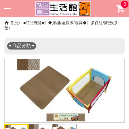
0
✖
首頁
■商品總覽■
◆床組/遊戲床/寢具◆
多件組/床墊/涼
蓆
▾ 商品分類 ▾