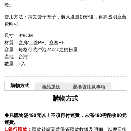
歡。
使用方法：請先套子塞子，裝入適量奶粉後，再將透明座蓋
緊即可。
尺寸：9*9CM
材質：盒身∕上蓋PP、盒塞PE
容量：每格可裝沖泡240cc之奶粉量
產地：台灣
數量：1入
購物方式
商品運送
退換貨注意事項
購物方式
◆凡購物滿490元以上不須再付運費，未滿490需酌收80元
運費。
1.銀行匯款：
匯款後請妥善保管匯款收據及明細、以便日後