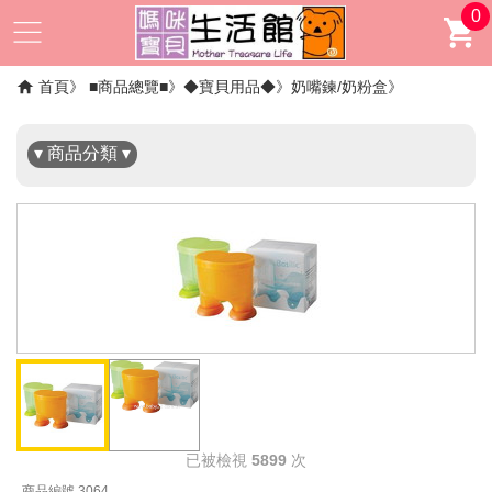
0
✖
首頁
■商品總覽■
◆寶貝用品◆
奶嘴鍊/奶粉盒
▾ 商品分類 ▾
已被檢視
5899
次
商品編號 3064