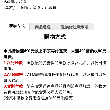
9.產地：台灣
10.材質：鐵管，塑膠，針織布
購物方式
商品運送
退換貨注意事項
購物方式
◆凡購物滿490元以上不須再付運費，未滿490需酌收80元
運費。
1.銀行匯款：
匯款後請妥善保管匯款收據及明細、以便日後
查詢。
2.ATM轉帳：
ATM轉帳請務必詳看銀行代號、以及帳號以免
輸入錯誤。
3.貨到付款：
請在貨運送達商品並且查閱商品無誤、簽收之
後再將該款項交付給貨運公司人員即可。
(除原本購物之費用還需加付30元手續費)