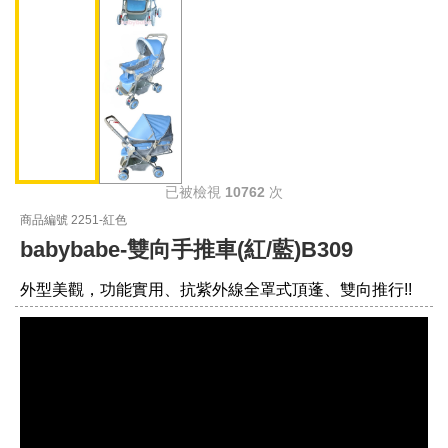
已被檢視
10762
次
商品編號 2251-紅色
babybabe-雙向手推車(紅/藍)B309
外型美觀，功能實用、抗紫外線全罩式頂蓬、雙向推行!!