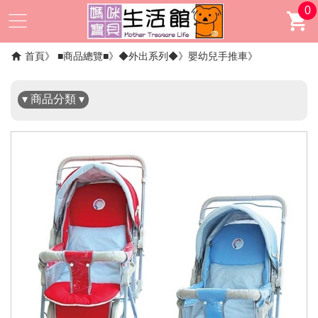
0
✖
首頁
■商品總覽■
◆外出系列◆
嬰幼兒手推車
▾ 商品分類 ▾