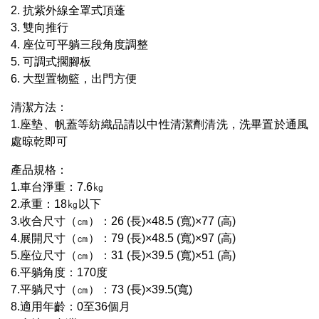
2. 抗紫外線全罩式頂蓬
3. 雙向推行
4. 座位可平躺三段角度調整
5. 可調式擱腳板
6. 大型置物籃，出門方便
清潔方法：
1.座墊、帆蓋等紡織品請以中性清潔劑清洗，洗畢置於通風
處晾乾即可
產品規格：
1.車台淨重：7.6㎏
2.承重：18㎏以下
3.收合尺寸（㎝）：26 (長)×48.5 (寬)×77 (高)
4.展開尺寸（㎝）：79 (長)×48.5 (寬)×97 (高)
5.座位尺寸（㎝）：31 (長)×39.5 (寬)×51 (高)
6.平躺角度：170度
7.平躺尺寸（㎝）：73 (長)×39.5(寬)
8.適用年齡：0至36個月