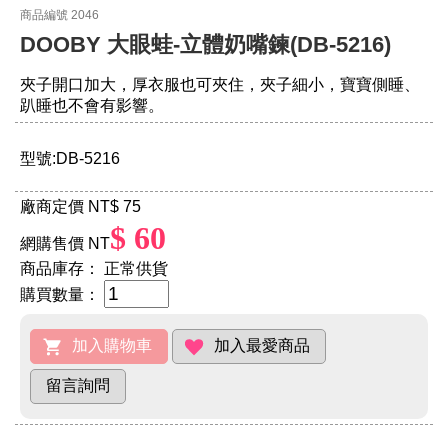
商品編號 2046
DOOBY 大眼蛙-立體奶嘴鍊(DB-5216)
夾子開口加大，厚衣服也可夾住，夾子細小，寶寶側睡、
趴睡也不會有影響。
型號:DB-5216
廠商定價 NT
$ 75
$ 60
網購售價 NT
商品庫存：
正常供貨
購買數量：