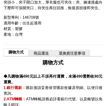
夾頭小，夾子開口加大，厚衣服也可夾住；夾、鍊連接處向
下壓即可張開夾口，待夾住再往回推，恢復原狀後即夾住。
新型專利：146708號
適用年齡：出生起適用
材質：塑膠
產地：台灣
購物方式
商品運送
退換貨注意事項
購物方式
◆凡購物滿490元以上不須再付運費，未滿490需酌收80元
運費。
1.銀行匯款：
匯款後請妥善保管匯款收據及明細、以便日後
查詢。
2.ATM轉帳：
ATM轉帳請務必詳看銀行代號、以及帳號以免
輸入錯誤。