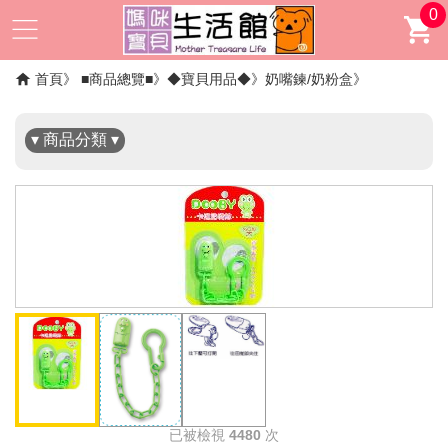
0
✖
首頁
■商品總覽■
◆寶貝用品◆
奶嘴鍊/奶粉盒
▾ 商品分類 ▾
已被檢視
4480
次