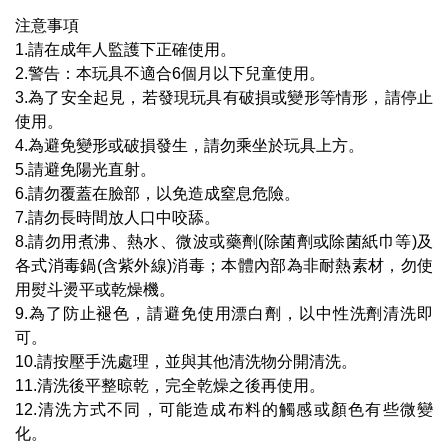
注意事項
1.請在成年人監護下正確使用。
2.警告：本玩具不適合6個月以下兒童使用。
3.為了安全起見，若發現玩具有破損或變形等情形，請停止
使用。
4.為避免變形或破損發生，請勿乘坐於玩具上方。
5.請避免陽光直射。
6.請勿覆蓋在臉部，以免造成窒息危險。
7.請勿長時間放人口中咬舔。
8.請勿用煮沸、熱水、微波或藥劑(除菌劑或除菌紙巾等)及
各式消毒鍋(含紫外線)消毒；本體內部為非耐熱素材，勿使
用熨斗燙平或乾燥機。
9.為了防止褪色，請避免使用漂白劑，以中性洗劑清洗即
可。
10.請按壓手洗處理，並與其他清洗物分開清洗。
11.清洗後平整晾乾，完全乾燥之後再使用。
12.清洗方式不同，可能造成布料的觸感或顏色有些微變
化。