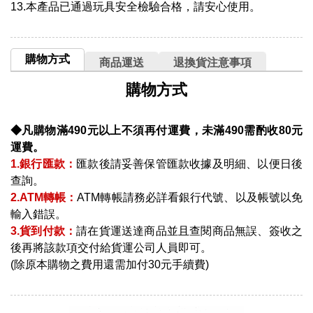
13.本產品已通過玩具安全檢驗合格，請安心使用。
購物方式
商品運送
退換貨注意事項
購物方式
◆凡購物滿490元以上不須再付運費，未滿490需酌收80元
運費。
1.銀行匯款：
匯款後請妥善保管匯款收據及明細、以便日後
查詢。
2.ATM轉帳：
ATM轉帳請務必詳看銀行代號、以及帳號以免
輸入錯誤。
3.貨到付款：
請在貨運送達商品並且查閱商品無誤、簽收之
後再將該款項交付給貨運公司人員即可。
(除原本購物之費用還需加付30元手續費)