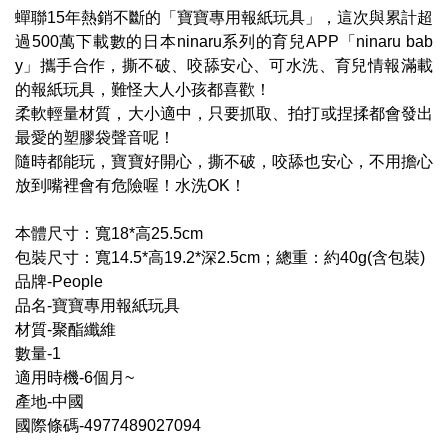
蟬聯15年熱銷不斷的「寶寶專用報紙玩具」，這次與累計超
過500萬下載數的日本ninaru系列的育兒APP「ninaru bab
y」攜手合作，撕不破、咬舔安心、可水洗、育兒情報滿載
的報紙玩具，難怪大人小孩都喜歡！
柔軟輕量材質，大小適中，只要抓取、拍打或捏揉都會發出
最愛的塑膠袋聲音呢！
隨時都能玩，寶寶好開心，撕不破，咬舔也安心，不用擔心
放到嘴裡會有危險喔！水洗OK！
本體尺寸：寬18*高25.5cm
包裝尺寸：寬14.5*高19.2*深2.5cm；總重：約40g(含包裝)
品牌-People
品名-寶寶專用報紙玩具
材質-聚酯纖維
數量-1
適用時機-6個月~
產地-中國
國際條碼-4977489027094