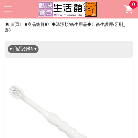
0
✖
首頁
■商品總覽■
◆清潔類/衛生用品◆
衛生護理/牙刷_
膏
▾ 商品分類 ▾