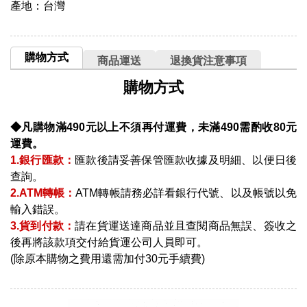
產地：台灣
購物方式
商品運送
退換貨注意事項
購物方式
◆凡購物滿490元以上不須再付運費，未滿490需酌收80元
運費。
1.銀行匯款：
匯款後請妥善保管匯款收據及明細、以便日後
查詢。
2.ATM轉帳：
ATM轉帳請務必詳看銀行代號、以及帳號以免
輸入錯誤。
3.貨到付款：
請在貨運送達商品並且查閱商品無誤、簽收之
後再將該款項交付給貨運公司人員即可。
(除原本購物之費用還需加付30元手續費)