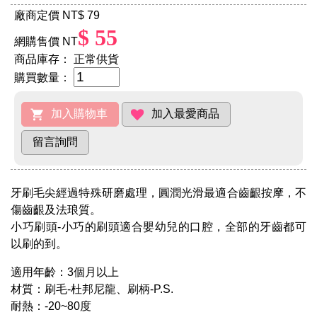
廠商定價 NT
$ 79
$ 55
網購售價 NT
商品庫存：
正常供貨
購買數量：
牙刷毛尖經過特殊研磨處理，圓潤光滑最適合齒齦按摩，不
傷齒齦及法琅質。
小巧刷頭-小巧的刷頭適合嬰幼兒的口腔，全部的牙齒都可
以刷的到。
適用年齡：3個月以上
材質：刷毛-杜邦尼龍、刷柄-P.S.
耐熱：-20~80度