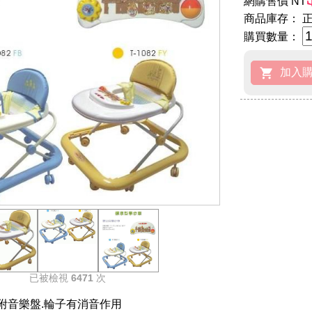
網購售價 NT
商品庫存：
正
購買數量：
已被檢視
6471
次
附音樂盤.輪子有消音作用