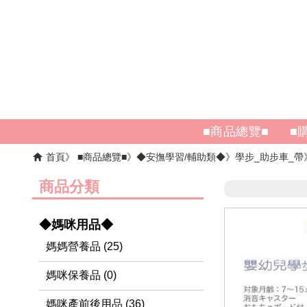
■商品總覽■
■
首頁
■商品總覽■
◆安撫學習/輔助類◆
學步_助步車_帶
商品分類
◆媽咪用品◆
媽媽營養品 (25)
媽咪保養品 (0)
媽咪產前後用品 (36)