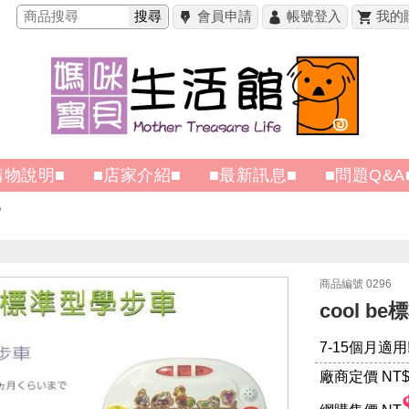
搜尋
會員申請
帳號登入
我的
購物說明■
■店家介紹■
■最新訊息■
■問題Q&A
商品編號 0296
cool be
7-15個月適用!
廠商定價 NT
$