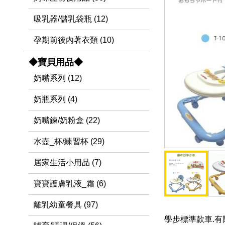
吸乳器/儲乳袋瓶 (12)
孕期前後內著衣類 (10)
◆寶貝用品◆
奶嘴系列 (12)
奶瓶系列 (4)
奶嘴鍊/奶粉盒 (22)
水壺_杯/練習杯 (29)
居家生活小用品 (7)
寶寶護膚乳液_霜 (6)
離乳幼童餐具 (97)
學步標準款車.有