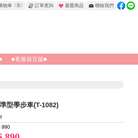
購物車
0
訂單查詢
最愛商品
聯絡我們
✖
■
■客服留言版■
標準型學步車(T-1082)
!
 990
$ 890