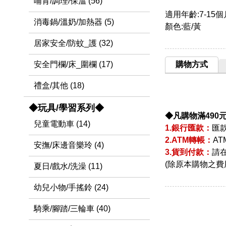
哺育/調理/保溫 (56)
適用年齡:7-15個
消毒鍋/溫奶/加熱器 (5)
顏色:藍/黃
居家安全/防蚊_護 (32)
購物方式
安全門欄/床_圍欄 (17)
禮盒/其他 (18)
◆玩具/學習系列◆
◆凡購物滿490
兒童電動車 (14)
1.銀行匯款：
匯
2.ATM轉帳：
A
安撫/床邊音樂玲 (4)
3.貨到付款：
請
(除原本購物之費
夏日/戲水/洗澡 (11)
幼兒小物/手搖鈴 (24)
騎乘/腳踏/三輪車 (40)