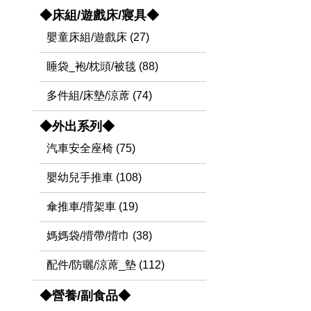
◆床組/遊戲床/寢具◆
嬰童床組/遊戲床 (27)
睡袋_袍/枕頭/被毯 (88)
多件組/床墊/涼蓆 (74)
◆外出系列◆
汽車安全座椅 (75)
嬰幼兒手推車 (108)
傘推車/揹架車 (19)
媽媽袋/揹帶/揹巾 (38)
配件/防曬/涼蓆_墊 (112)
◆營養/副食品◆