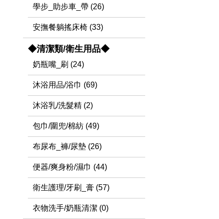
學步_助步車_帶 (26)
安撫餐躺搖床椅 (33)
◆清潔類/衛生用品◆
奶瓶嘴_刷 (24)
沐浴用品/浴巾 (69)
沐浴乳/洗髮精 (2)
包巾/圍兜/棉紡 (49)
布尿布_褲/尿墊 (26)
便器/爽身粉/濕巾 (44)
衛生護理/牙刷_膏 (57)
衣物洗手/奶瓶清潔 (0)