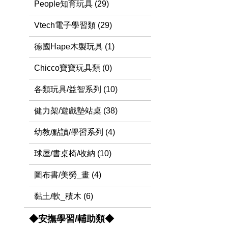
People知育玩具 (29)
Vtech電子學習類 (29)
德國Hape木製玩具 (1)
Chicco寶寶玩具類 (0)
各類玩具/益智系列 (10)
健力架/遊戲墊站桌 (38)
幼教/點讀/學習系列 (4)
球屋/書桌椅/收納 (10)
圖布書/美勞_畫 (4)
黏土/軟_積木 (6)
◆安撫學習/輔助類◆