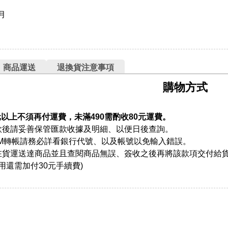
月
商品運送
退換貨注意事項
購物方式
元以上不須再付運費，未滿490需酌收80元運費。
款後請妥善保管匯款收據及明細、以便日後查詢。
TM轉帳請務必詳看銀行代號、以及帳號以免輸入錯誤。
在貨運送達商品並且查閱商品無誤、簽收之後再將該款項交付給
用還需加付30元手續費)